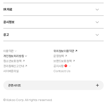
IR 자료
공시정보
공고
이용약관
위치정보이용약관
개인정보처리방침
운영정책
청소년보호정책
브랜드보호정책
권리침해신고안내
공지사항
새로운 알림이 있습니다
사이버윤리실
Contact Us
관련사이트
© Kakao Corp.
All rights reserved.