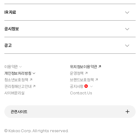
IR 자료
공시정보
공고
이용약관
위치정보이용약관
개인정보처리방침
운영정책
청소년보호정책
브랜드보호정책
권리침해신고안내
공지사항
새로운 알림이 있습니다
사이버윤리실
Contact Us
관련사이트
© Kakao Corp.
All rights reserved.