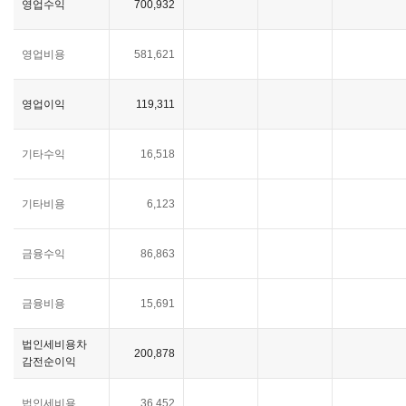
영업수익
700,932
영업비용
581,621
영업이익
119,311
기타수익
16,518
기타비용
6,123
금융수익
86,863
금융비용
15,691
법인세비용차
200,878
감전순이익
법인세비용
36,452