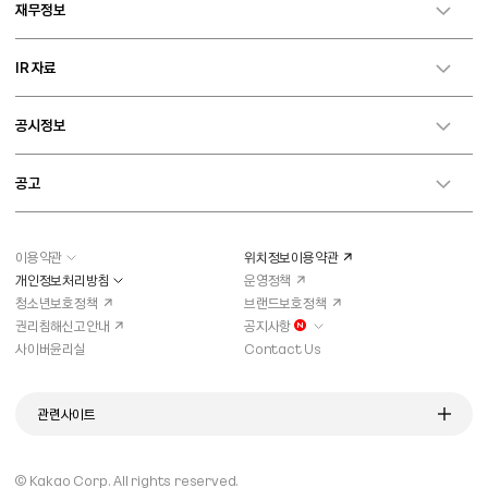
재무정보
IR 자료
공시정보
공고
이용약관
위치정보이용약관
개인정보처리방침
운영정책
청소년보호정책
브랜드보호정책
권리침해신고안내
공지사항
새로운 알림이 있습니다
사이버윤리실
Contact Us
관련사이트
© Kakao Corp.
All rights reserved.