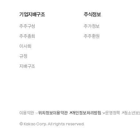
기업지배구조
주식정보
주주구성
주가정보
주주총회
주주환원
이사회
규정
지배구조
이용약관
위치정보이용약관
개인정보처리방침
운영정책
청소년보
© Kakao Corp.
All rights reserved.