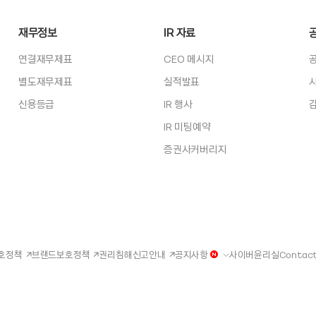
재무정보
IR 자료
연결재무제표
CEO 메시지
별도재무제표
실적발표
신용등급
IR 행사
IR 미팅예약
증권사커버리지
호정책
브랜드보호정책
권리침해신고안내
공지사항
사이버윤리실
Contact