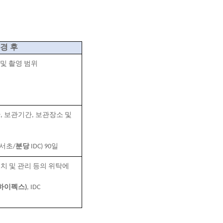
경 후
 및 촬영 범위
간
,
보관기간
,
보관장소 및
서초/
분당
IDC)
90
일
 및 관리 등의 위탁에
하이펙스
)
, IDC