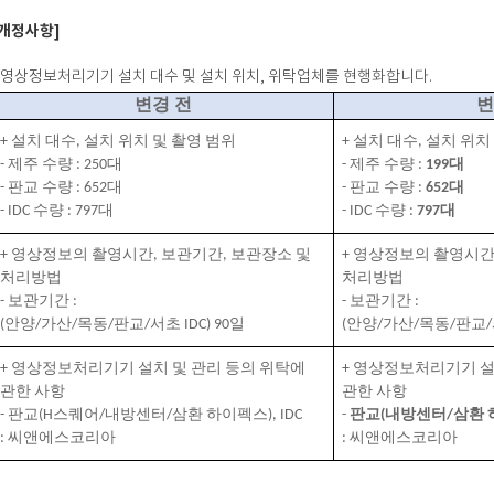
[개정사항]
- 영상정보처리기기 설치 대수 및 설치 위치, 위탁업체를 현행화합니다.
변경 전
변
+
설치 대수
,
설치 위치 및 촬영 범위
+
설치 대수
,
설치 위치
- 제주 수량 : 250대
- 제주 수량 :
199대
- 판교 수량
: 652
대
-
판교 수량
:
652
대
- IDC
수량
: 797
대
- IDC
수량
:
797
대
+
영상정보의 촬영시간
,
보관기간
,
보관장소 및
+
영상정보의 촬영시
처리방법
처리방법
-
보관기간
:
-
보관기간
:
(안양/가산/목동/판교/서초 IDC) 90
일
(
안양
/
가산
/
목동
/
판교
/
+
영상정보처리기기 설치 및 관리 등의 위탁에
+
영상정보처리기기 설치
관한 사항
관한 사항
-
판교
(H
스퀘어
/
내방센터
/
삼환 하이펙스
)
, IDC
-
판교
(
내방센터
/
삼환 
:
씨앤에스코리아
:
씨앤에스코리아