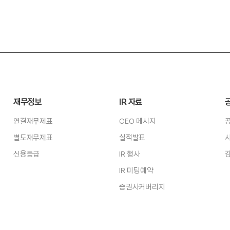
재무정보
IR 자료
연결재무제표
CEO 메시지
별도재무제표
실적발표
신용등급
IR 행사
IR 미팅예약
증권사커버리지