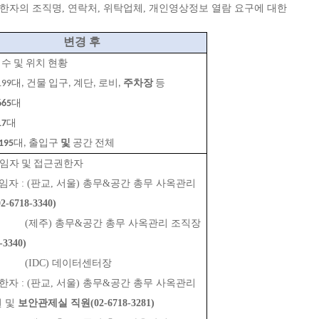
한자의 조직명, 연락처, 위탁업체, 개인영상정보 열람 요구에 대한 
변경 후
대수 및 위치 현황
: 199대, 건물 입구, 계단, 로비, 
주차장
 등
665
대
17
대
195
대, 출입구 
및 
공간 전체
책임자 및 접근권한자
임자 : (판교, 서울) 총무&공간 총무 사옥관리 
02-6718-3340)
               (제주) 총무&공간 총무 사옥관리 조직장
-3340)
              (IDC) 데이터센터장
한자 : (판교, 서울) 총무&공간 총무 사옥관리 
 및 
보안관제실 직원(02-6718-3281)