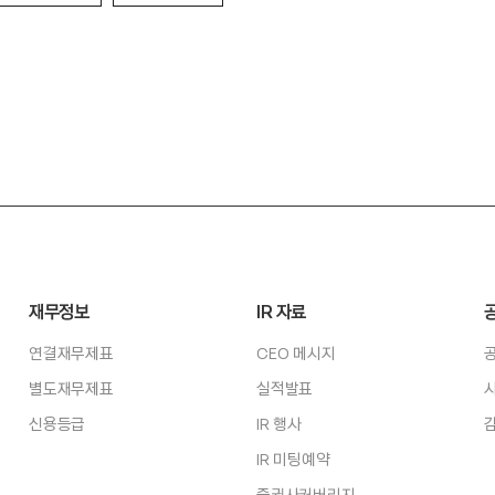
재무정보
IR 자료
연결재무제표
CEO 메시지
별도재무제표
실적발표
신용등급
IR 행사
IR 미팅예약
증권사커버리지