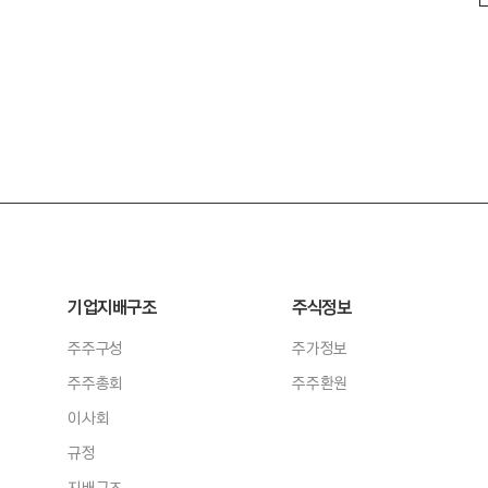
기업지배구조
주식정보
주주구성
주가정보
주주총회
주주환원
이사회
규정
지배구조