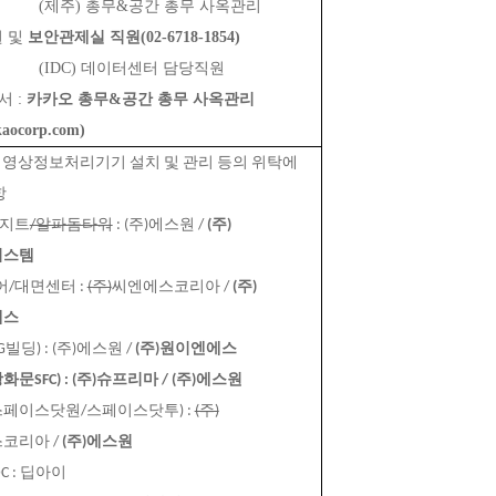
               (제주) 총무&공간 총무 사옥관리 
 및 
보안관제실 직원(02-6718-1854)
               (IDC) 데이터센터 담당직원
 : 
카카오 총무&공간 총무 사옥관리
aocorp.com)
형 영상정보처리기기 설치 및 관리 등의 위탁에 
항
아지트
/알파돔타워
 : (주)에스원 / 
(주)
시스템
퀘어/대면센터 : 
(주)
씨엔에스코리아 / 
(주)
에스
EG빌딩) : (주)에스원 / 
(주)원이엔에스
광화문SFC) : (주)슈프리마 / (주)에스원
(스페이스닷원/스페이스닷투) : 
(주)
코리아 / 
(주)에스원
DC : 딥아이