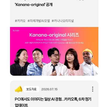
KANANA
AI PRIVACY
AI SAFETY
FULL STACK AI
AI SERVICE
A
‘Kanana-original' 공개
#카카오
#자체개발AI모델
#카나나오리지널
모든 ‘나’를 위한 Agentic AI
Kanana는 AI를 사용하는 모든 ‘나'를 위해 존재합니다.
우리의 일상 가장 가까운 곳에서,
가장 의미 있는 AI가 되기 위해
Kanana는 사용자의 상황을 깊이 이해하고,
보도자료
2026.07.15
판단하고, 행동하는 ‘나를 가장 잘 아는 AI’를 지향합니다.
PC에서도 이어지는 일상 AI 경험…카카오톡, 6차 정기
카카오의 다양한 생태계와 서비스, 카카오가 만든 AI모델을 통해
업데이트