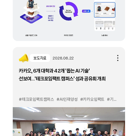
보도자료
2026.06.22
카카오, 6개 대학과 42개 '돕는 AI 기술'
선보여…'테크포임팩트 캠퍼스' 성과 공유회 개최
#테크포임팩트캠퍼스
#AI인재양성
#카카오임팩트
#기술기반사회문제해결