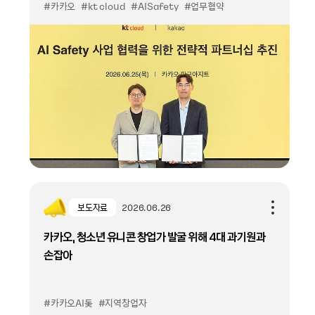
#카카오
#kt cloud
#AISafety
#업무협약
보도자료
2026.06.26
카카오, 청소년 유니콘 창업가 발굴 위해 4대 과기원과
손잡아
#카카오AI돛
#지역창업자