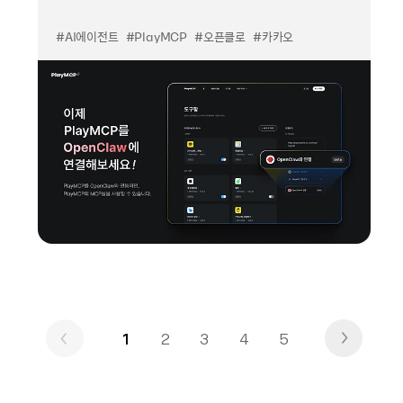
#AI에이전트
#PlayMCP
#오픈클로
#카카오
1
2
3
4
5