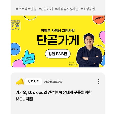
#프로젝트단골
#단골가게
#사장님지원사업
#소상공인
보도자료
2026.06.26
카카오, kt cloud와 안전한 AI 생태계 구축을 위한
MOU 체결