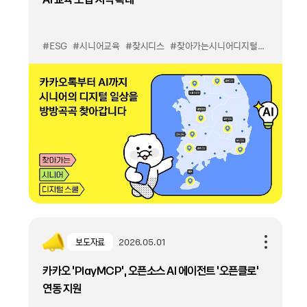
#ESG
#시니어교육
#찾시디스
#찾아가는시니어디지털스쿨
보도자료
2026.05.01
카카오 ‘PlayMCP’, 오픈소스 AI 에이전트 '오픈클로'
연동 지원