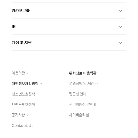
카카오그룹
IR
계정 및 지원
이용약관
위치정보 이용약관
개인정보처리방침
운영정책 및 제안
청소년보호정책
접근성 안내
브랜드보호정책
권리침해신고안내
공지사항
사이버윤리실
Contact Us