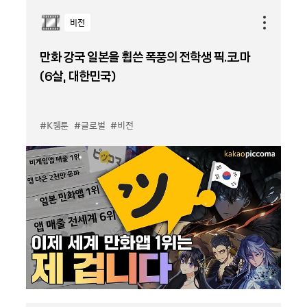
비전
만화 강국 일본을 휩쓴 폭풍의 전학생 픽.코.마
(6살, 대한민국)
#K웹툰
#글로벌
#비전