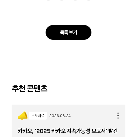
목록 보기
추천 콘텐츠
보도자료
2026.06.24
카카오, '2025 카카오 지속가능성 보고서' 발간