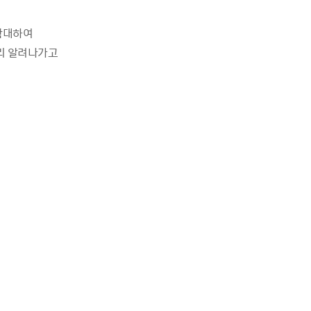
 확대하여
리 알려나가고