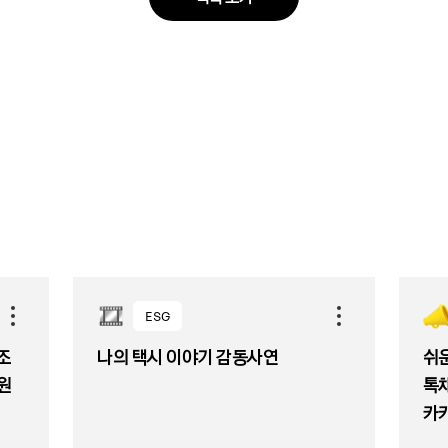
ESG
조
나의 택시 이야기 감동사연
쉬
 원
톡
카카
'우