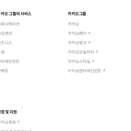
카카오 그룹의 서비스
카카오그룹
커뮤니케이션
카카오
일상편의
카카오페이
비즈니스
카카오뱅크
쇼핑
카카오모빌리티
엔터테인먼트
카카오스타일
임팩트
카카오엔터테인먼트
정 및 지원
카카오계정