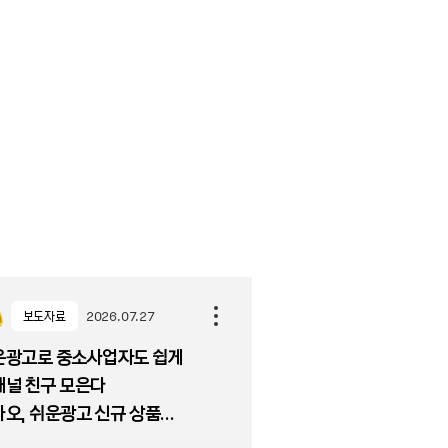
보도자료
2026.07.27
운광고로 중소사업자도 쉽게
채널 친구 모은다
오, 쉬운광고 신규 상품
리채널 알리기' 출시