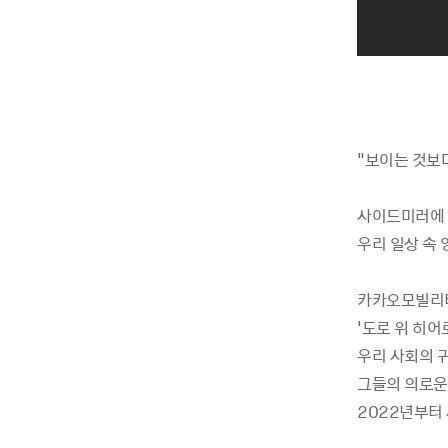
"보이는 것보
사이드미러에 
우리 일상 속
카카오모빌리티
'도로 위 히어
우리 사회의 
그들의 의로운
2022년부터