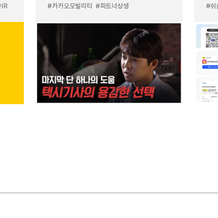
#IR
#카카오모빌리티
#파트너상생
#쉬