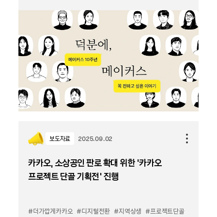
보도자료
2025.09.02
카카오, 소상공인 판로 확대 위한 ‘카카오
프로젝트 단골 기획전’ 진행
#더가깝게카카오
#디지털전환
#지역상생
#프로젝트단골