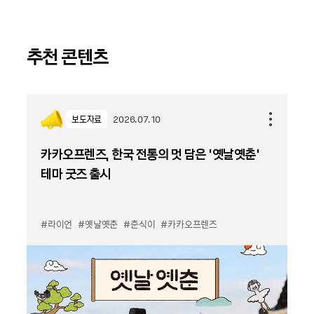
추천 콘텐츠
보도자료
2026.07.10
카카오프렌즈, 한국 전통의 멋 담은 '옛날옛춘'
테마 굿즈 출시
#라이언
#옛날옛춘
#춘식이
#카카오프렌즈