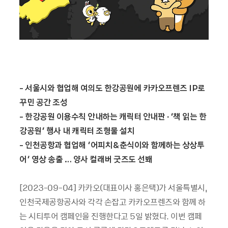
-
서울시와 협업해 여의도 한강공원에 카카오프렌즈
IP
로
꾸민 공간 조성
-
한강공원 이용수칙 안내하는 캐릭터 안내판
∙ ‘
책 읽는 한
강공원
’
행사 내 캐릭터 조형물 설치
-
인천공항과 협업해
‘
어피치
&
춘식이와 함께하는 상상투
어
’
영상 송출
…
양사 컬래버 굿즈도 선봬
[2023-09-04] 카카오(대표이사 홍은택)가 서울특별시,
인천국제공항공사와 각각 손잡고 카카오프렌즈와 함께 하
는 시티투어 캠페인을 진행한다고 5일 밝혔다. 이번 캠페