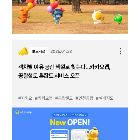
보도자료
2025.01.22
객차별 여유 공간 색깔로 찾는다…카카오맵,
공항철도 혼잡도 서비스 오픈
#카카오
#카카오맵
#공항철도
#인천공항
#실내지도