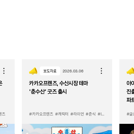
보도자료
2026.03.06
은
카카오프렌즈, 수산시장 테마
아이
'춘수산' 굿즈 출시
진출
파
본
렌즈
#카카오프렌즈
#캐릭터
#라이언
#춘식
#IP
#글