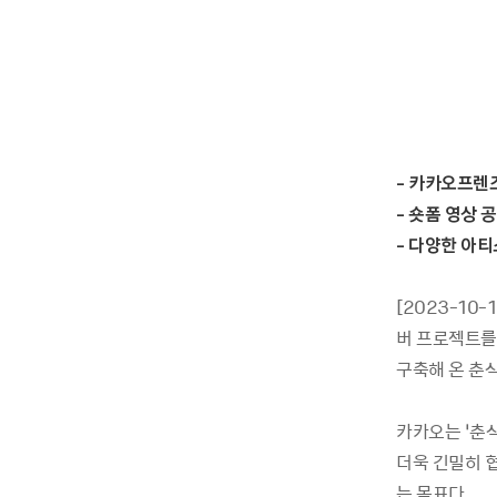
-
카카오프렌
-
숏폼 영상 
-
다양한 아티
[2023-10
버 프로젝트를 
구축해 온 춘
카카오는 ‘춘
더욱 긴밀히 
는 목표다.