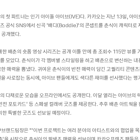
 첫 파트너는 인기 아이돌 아이브(IVE)다. 카카오는 지난 13일, 아이
 공식 SNS에서 신곡 ‘배디(Baddie)’의 콘셉트를 춘식이 캐릭터로
을 공개했다.
개한 배춘의 숏폼 영상 시리즈는 공개 이틀 만에 총 조회수 115만 뷰를
를 모았다. 춘식이가 각 멤버별 스타일링을 하고 배춘으로 변신하는 내용
크한 매력을 뽐냈다. 귀여운 춘식이의 반전 매력이 담긴 고퀄리티 콘텐
길을 사로잡는 동시에, 아이브 팬들에게도 색다른 재미를 선사했다는 평
의 다채로운 모습을 오프라인에서도 공개한다. 이달 열리는 아이브의 
반전 포토카드’ 등 스페셜 컬래버 굿즈를 제공한다. 추후 배춘 아트웍을
 위한 특별한 굿즈도 선보일 예정이다.
IP브랜드팀장은 “‘이번 프로젝트는 여러 분야의 아티스트와의 협업을 목
‘배춘’을 시작으로 춘식이의 팔색조 매력을 선보이며 카카오프렌즈 팬들은