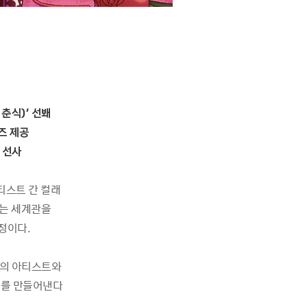
 춘식
)’
선봬
즈 제공
 선사
티스트 간 컬래
라는 세계관을
정이다.
야의 아티스트와
츠를 만들어낸다