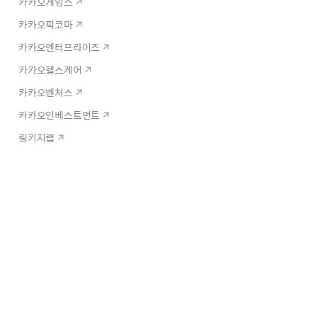
카카오게임즈
카카오픽코마
카카오엔터프라이즈
카카오헬스케어
카카오벤처스
카카오인베스트먼트
링키지랩