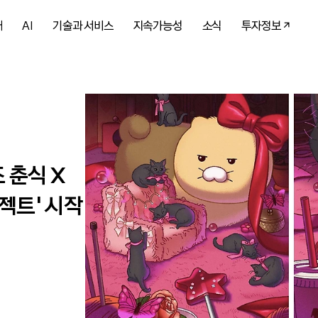
개
AI
기술과 서비스
지속가능성
소식
투자정보
 춘식 X
젝트’ 시작