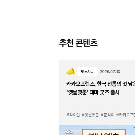
추천 콘텐츠
보도자료
2026.07.10
카카오프렌즈, 한국 전통의 멋 담
'옛날옛춘' 테마 굿즈 출시
#라이언
#옛날옛춘
#춘식이
#카카오프