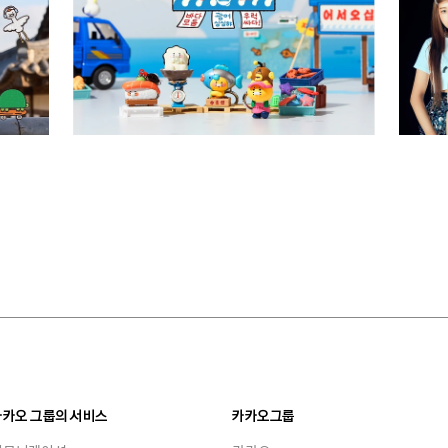
카카오 그룹의 서비스
카카오그룹