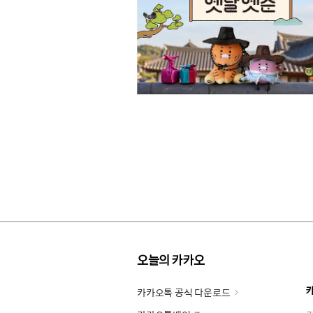
오늘의 카카오
카카오톡 공식 다운로드