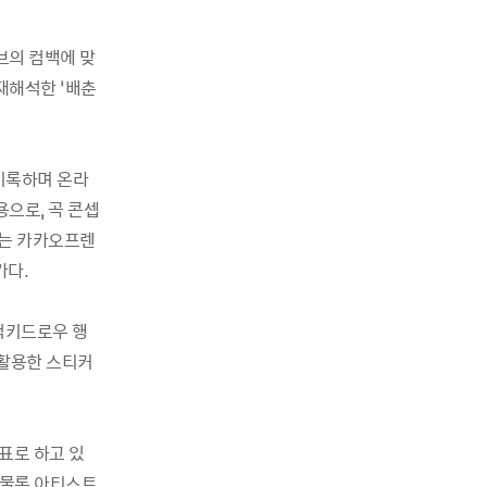
브의 컴백에 맞
 재해석한 ‘배춘
 기록하며 온라
으로, 곡 콘셉
츠는 카카오프렌
가다.
럭키드로우 행
 활용한 스티커
표로 하고 있
 물론 아티스트