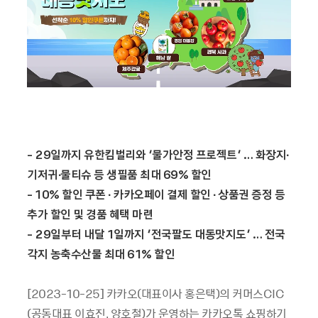
- 29
일까지 유한킴벌리와
‘
물가안정 프로젝트
’ …
화장지∙
기저귀∙물티슈 등 생필품 최대
69%
할인
- 10%
할인 쿠폰 ∙ 카카오페이 결제 할인 ∙ 상품권 증정 등
추가 할인 및 경품 혜택 마련
- 29
일부터 내달
1
일까지
‘
전국팔도 대동맛지도
’ …
전국
각지 농축수산물 최대
61%
할인
[2023-10-25] 카카오(대표이사 홍은택)의 커머스CIC
(공동대표 이효진, 양호철)가 운영하는 카카오톡 쇼핑하기