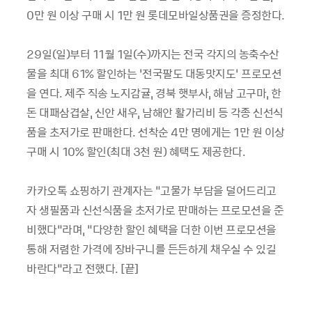
0만 원 이상 구매 시 1만 원 롯데모바일상품권을 증정한다.
29일(일)부터 11월 1일(수)까지는 전국 각지의 농축수산
물을 최대 61% 할인하는 ‘전국팔도 대동맛지도’ 프로모션
을 연다. 제주 직송 노지감귤, 경북 햇부사, 해남 고구마, 한
돈 대패삼겹살, 신안 새우, 남해안 활가리비 등 각종 신선식
품을 초저가로 판매한다. 선착순 4만 명에게는 1만 원 이상
구매 시 10% 할인(최대 3천 원) 혜택도 제공한다.
카카오톡 쇼핑하기 관계자는 “고물가 부담을 덜어드리고
자 생필품과 신선식품을 초저가로 판매하는 프로모션을 준
비했다”라며, “다양한 할인 혜택을 더한 이번 프로모션을
통해 저렴한 가격에 장바구니를 든든하게 채우실 수 있길
바란다”라고 전했다. [끝]