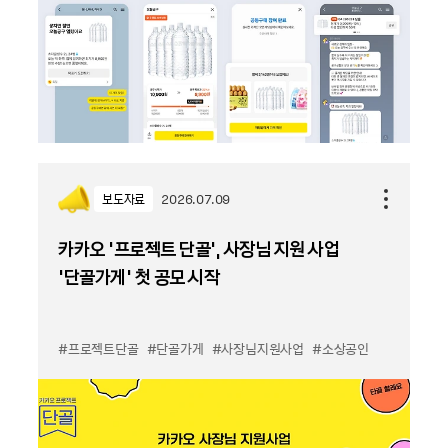
보도자료
2026.07.09
카카오 ‘프로젝트 단골’, 사장님 지원 사업
‘단골가게’ 첫 공모 시작
#프로젝트단골
#단골가게
#사장님지원사업
#소상공인