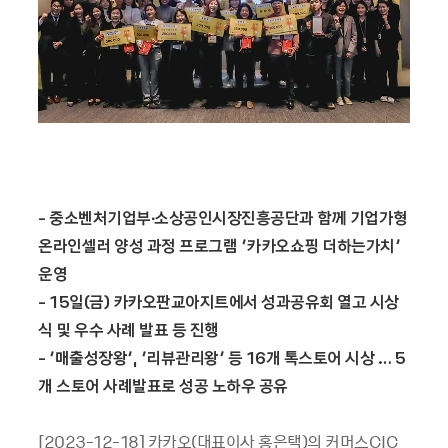
-
중소벤처기업부∙소상공인시장진흥공단과 함께 기업가형
온라인셀러 양성 과정 프로그램
‘
카카오쇼핑 더하는가치
’
운영
- 15
일
(
금
)
카카오판교아지트에서 성과공유회 열고 시상
식 및 우수 사례 발표 등 진행
-
‘매출성장왕’
,
‘리뷰관리왕’ 등
16
개 톡스토어 시상
… 5
개 스토어 사례발표로 성공 노하우 공유
[2023-12-18] 카카오(대표이사 홍은택)의 커머스CIC