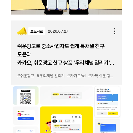
보도자료
2026.07.27
쉬운광고로 중소사업자도 쉽게 톡채널 친구
모은다
카카오, 쉬운광고 신규 상품 '우리채널 알리기'
출시
#쉬운광고
#우리채널 알리기
#카카오Ad
#카톡 쉬운 광고
#카톡 우