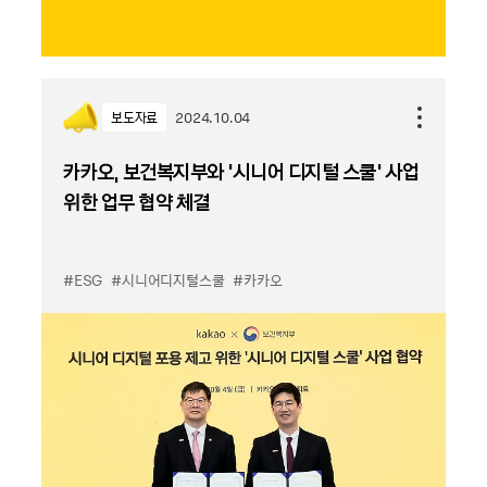
보도자료
2024.10.04
카카오, 보건복지부와 ‘시니어 디지털 스쿨’ 사업
위한 업무 협약 체결
#ESG
#시니어디지털스쿨
#카카오