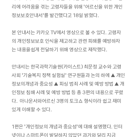
리에 어려움을 겪는 고령자들을 위해 ‘어르신을 위한 개인
정보보호안내서’를 발간했다고 18일 밝혔다.
본 안내서는 카카오 TV에서 영상으로 볼 수 있다. 고령자
의 개인정보보호 인식을 제고하고 관련 피해를 예방하자
는 내용을쉽게 전달하기 위해 영상으로 제작했다.
안내서는 한국과학기술원(카이스트) 최문정 교수와 고령
사회 ‘기술복지 정책 실험실’ 연구원들과 논의 하에 ▲ 개인
정보의개념과 중요성 ▲ 피싱 범죄 사례 및 예방 방법 ▲ 개
인정보 침해 사례 및 예방 방법 등 총 3편의 내용으로 꾸렸
다. 아나운서와어르신 3명의 토크쇼 형식이라 쉽고 재미
있게 이해할 수 있다.
1편은 ‘개인정보의 개념과 중요성’에 대해 설명했다. 인터
넷이나 스마트폰이 발달하지 않았던 과거와 달리 지금