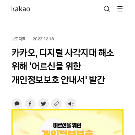
보도자료
2023.12.18
카카오, 디지털 사각지대 해소
위해 ’어르신을 위한
개인정보보호 안내서’ 발간