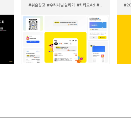
#쉬운광고
#우리채널 알리기
#카카오Ad
#카톡 쉬운 광고
#카
#2