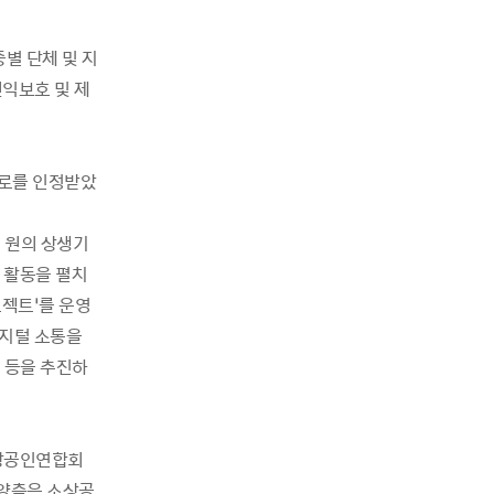
별 단체 및 지
권익보호 및 제
로를 인정받았
억 원의 상생기
 활동을 펼치
로젝트’를 운영
디지털 소통을
 등을 추진하
소상공인연합회
 양측은 소상공