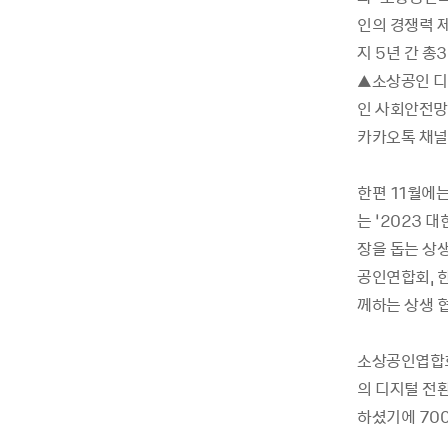
인의 경쟁력 
지 5년 간 총
▲소상공인 디지
인 사회안전망
카카오톡 채널
한편 11월에
는 ‘2023
장을 돕는 상생
공인연합회, 
께하는 상생 
소상공인엽합회
의 디지털 전
하셨기에 70