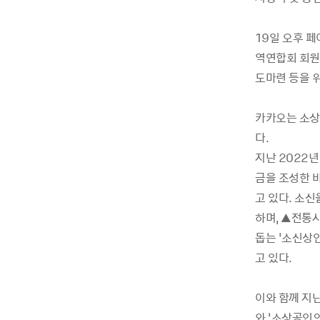
19일 오후 
역연합회 회원과
도마련 등을 
카카오는 소상
다.
지난 2022년
금을 조성한 
고 있다. 소
하며, ▲전통
돕는 ‘소신상
고 있다.
이와 함께 지
와 ‘소상공인의