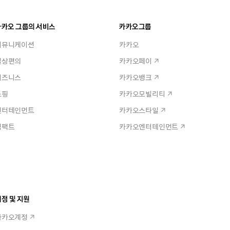
카카오 그룹의 서비스
카카오그룹
커뮤니케이션
카카오
일상편의
카카오페이
비즈니스
카카오뱅크
쇼핑
카카오모빌리티
엔터테인먼트
카카오스타일
임팩트
카카오엔터테인먼트
정 및 지원
카카오계정