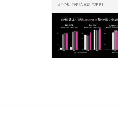
#카카오
#옴니AI모델
#카나나