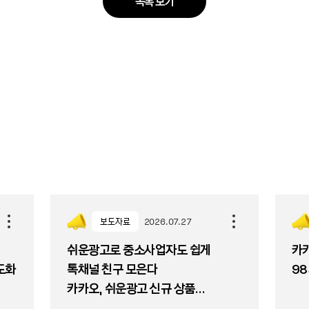
목록 보기
보도자료
2026.07.27
쉬운광고로 중소사업자도 쉽게
카카
고도화
톡채널 친구 모은다
98
카카오, 쉬운광고 신규 상품
'우리채널 알리기' 출시