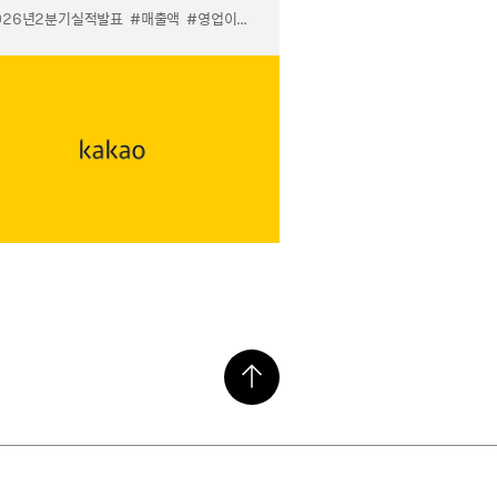
톡 우리채널 알리기
026년2분기실적발표
#매출액
#영업이익