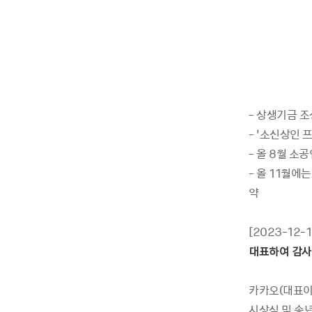
- 상생기금 
- ‘소신상인 
- 올 8월 소
- 올 11월에
약
[2023-12-
대표하여 감사
카카오(대표이
시상식 및 송