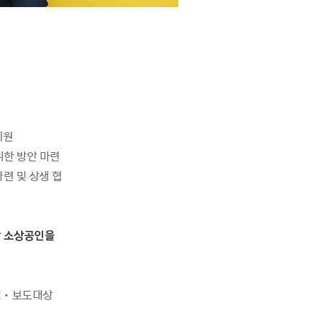
지원
위한 방안 마련
마련 및 상생 협
만 소상공인을
패‧보도대상