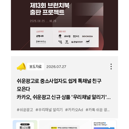
보도자료
2026.07.27
쉬운광고로 중소사업자도 쉽게 톡채널 친구
모은다
카카오, 쉬운광고 신규 상품 '우리채널 알리기'
출시
#쉬운광고
#우리채널 알리기
#카카오Ad
#카톡 쉬운 광고
#카톡 우