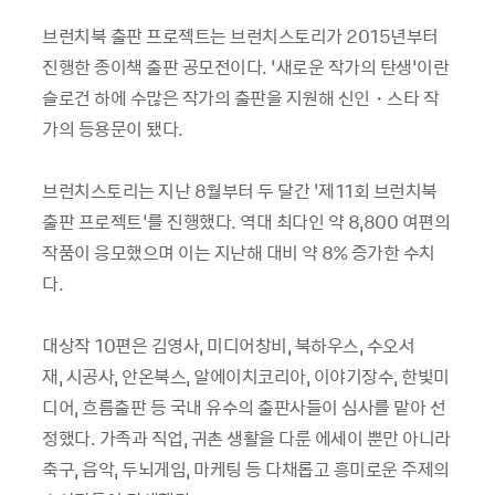
브런치북 출판 프로젝트는 브런치스토리가 2015년부터
진행한 종이책 출판 공모전이다. ‘새로운 작가의 탄생’이란
슬로건 하에 수많은 작가의 출판을 지원해 신인・스타 작
가의 등용문이 됐다.
브런치스토리는 지난 8월부터 두 달간 ‘제11회 브런치북
출판 프로젝트’를 진행했다. 역대 최다인 약 8,800 여편의
작품이 응모했으며 이는 지난해 대비 약 8% 증가한 수치
다.
대상작 10편은 김영사, 미디어창비, 북하우스, 수오서
재, 시공사, 안온북스, 알에이치코리아, 이야기장수, 한빛미
디어, 흐름출판 등 국내 유수의 출판사들이 심사를 맡아 선
정했다. 가족과 직업, 귀촌 생활을 다룬 에세이 뿐만 아니라
축구, 음악, 두뇌게임, 마케팅 등 다채롭고 흥미로운 주제의