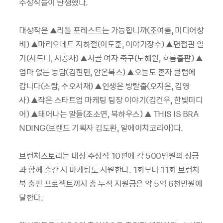
수상작들이 탄생했다.
대상작은 ▲리틀 포레스트는 가능합니까(조여름, 미디어창
비) ▲마리오네트 지하철(이도훈, 이야기장수) ▲면접관 일
기(시드니, 시공사) ▲시골 여자 축구(노해원, 흐름출판) ▲
엄마 없는 농담(김현민, 안온북스) ▲오늘도 혼자 클럽에
갑니다(소람, 수오서재) ▲인생은 방탈출(오지은, 김영
사) ▲작은 스타트업 마케팅 팀장 이야기(김건우, 한빛미디
어) ▲태어나는 말들(조소연, 북하우스) ▲ THIS IS BRA
NDING(브랜드 기획자 김도환, 알에이치코리아)다.
브런치스토리는 대상 수상작 10편에 각 500만원의 상금
과 함께 출간 시 마케팅도 지원한다. 1회부터 11회 브런치
북 출판 프로젝트까지 총 누적 지원금은 약 5억 6천만원에
달한다.