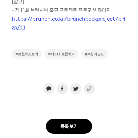
[참고]
- 제11회 브런치북 출판 프로젝트 프로모션 페이지
https://brunch.co.kr/brunchbookproject/pri
ze/11
#브런치스토리
#제11회브런치북
#수상작발표
목록 보기