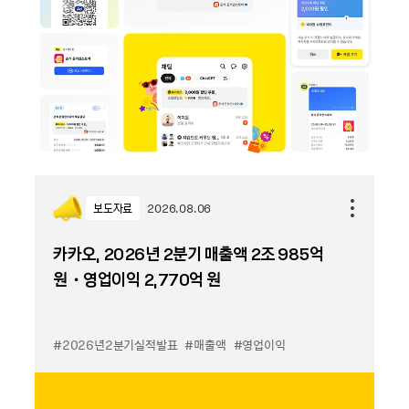
보도자료
2026.08.06
카카오, 2026년 2분기 매출액 2조 985억
원・영업이익 2,770억 원
#2026년2분기실적발표
#매출액
#영업이익