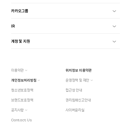
카카오그룹
IR
계정 및 지원
이용약관
위치정보 이용약관
개인정보처리방침
운영정책 및 제안
청소년보호정책
접근성 안내
브랜드보호정책
권리침해신고안내
공지사항
사이버윤리실
Contact Us