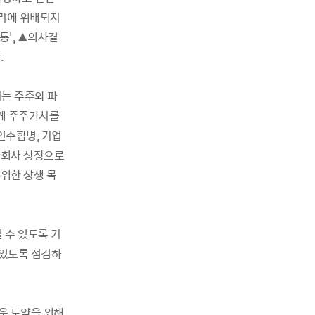
윤리에 위배되지
통', ▲의사결
.
는 주주와 파
에게 주주가치를
인수합병, 기업
자회사 상장으로
위한 상생 목
 수 있도록 기
 있도록 점검하
운 도약을 위해