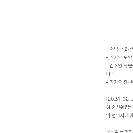
- 출범 후 2
- 카카오 포함
- 김소영 위원
다"
- 카카오 정신
[2024-0
하 준신위)’는
약 협약사에 
준신위는 카카