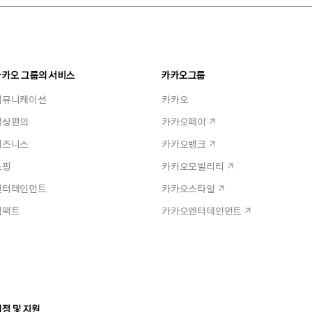
카카오 그룹의 서비스
카카오그룹
커뮤니케이션
카카오
일상편의
카카오페이
비즈니스
카카오뱅크
쇼핑
카카오모빌리티
엔터테인먼트
카카오스타일
임팩트
카카오엔터테인먼트
정 및 지원