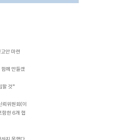
권고안 마련
일 함께 만들겠
립할 것"
과신뢰위원회(이
포함한 6개 협
행하지 못했다