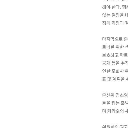
해야 한다. 행
않는 결정을 내
정의 과정과 결
마지막으로 준
트너를 위한 
보호하고 파트
공개 등을 추
인한 모회사 
표 및 계획을
준신위 김소영 
틀을 잡는 출
며 카카오의 
위원회의 권고