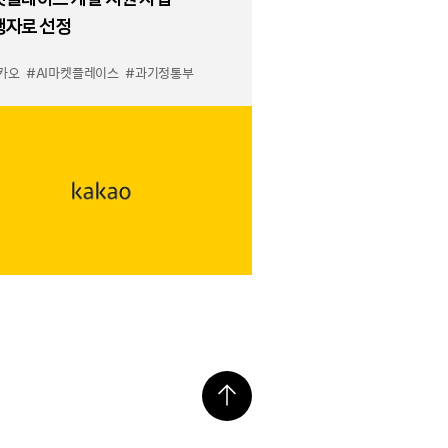
행자로 선정
카오
물하기 LuX
#AI마켓플레이스
#선물하기 미우미우 입점
#과기정통부
#MiuMiu