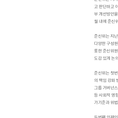
고 판단하고 이
부 개선방안을
월 내에 준신
준신위는 지난해
다양한 구성원
롯한 준신위원
도감 있게 논
준신위는 첫번
의 책임 강화
그룹 거버넌스
등 사회적 영
가기준과 위법
두번째 의제인