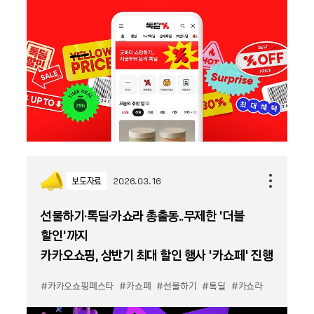
보도자료
2026.03.16
선물하기·톡딜·카쇼라 총출동..무제한 ‘더블
할인’까지
카카오쇼핑, 상반기 최대 할인 행사 ‘카쇼페’ 진행
#카카오쇼핑페스타
#카쇼페
#선물하기
#톡딜
#카쇼라