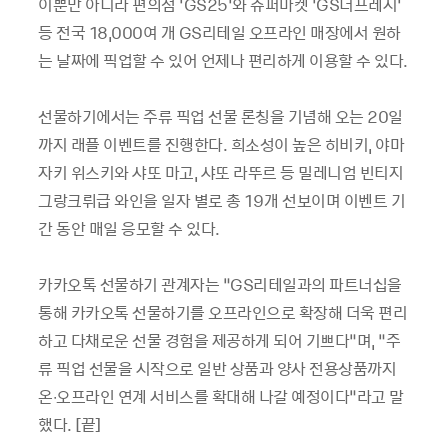
이뿐만 아니라 편의점 ‘GS25’와 슈퍼마켓 ‘GS더프레시’
등 전국 18,000여 개 GS리테일 오프라인 매장에서 원하
는 날짜에 픽업할 수 있어 언제나 편리하게 이용할 수 있다.
선물하기에서는 주류 픽업 선물 론칭을 기념해 오는 20일
까지 래플 이벤트를 진행한다. 희소성이 높은 히비키, 야마
자키 위스키와 샤또 마고, 샤또 라뚜르 등 밀레니엄 빈티지
그랑크뤼급 와인을 일자 별로 총 19개 선보이며 이벤트 기
간 동안 매일 응모할 수 있다.
카카오톡 선물하기 관계자는 “GS리테일과의 파트너십을
통해 카카오톡 선물하기를 오프라인으로 확장해 더욱 편리
하고 다채로운 선물 경험을 제공하게 되어 기쁘다”며, “주
류 픽업 선물을 시작으로 일반 상품과 양사 전용상품까지
온∙오프라인 연계 서비스를 확대해 나갈 예정이다”라고 말
했다. [끝]