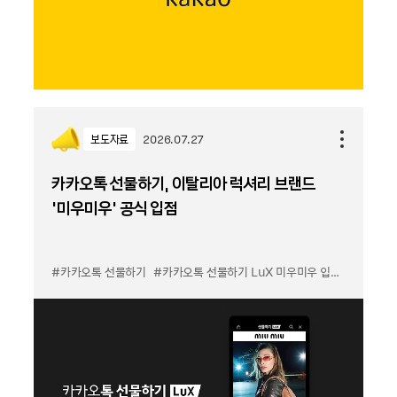
보도자료
2026.07.27
카카오톡 선물하기, 이탈리아 럭셔리 브랜드
'미우미우' 공식 입점
#카카오톡 선물하기
#카카오톡 선물하기 LuX 미우미우 입점
#선물하기