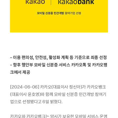
-
이용 편의성, 안전성, 활성화 계획 등 기준으로 최종 선정
-
향후 행안부 모바일 신분증 서비스 카카오톡 및 카카오뱅
크에서 제공
[2024-06-06] 카카오(대표이사 정신아)가 카카오뱅크
(대표이사 윤호영)와 함께 모바일 신분증 민간개방 참여기
업으로 선정됐다고 6일 밝혔다.
카카오와 카카오뱅크는 양사가 보유한 모바일 서비스 운영