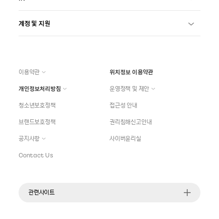
계정 및 지원
이용약관
위치정보 이용약관
개인정보처리방침
운영정책 및 제안
청소년보호정책
접근성 안내
브랜드보호정책
권리침해신고안내
공지사항
사이버윤리실
Contact Us
관련사이트