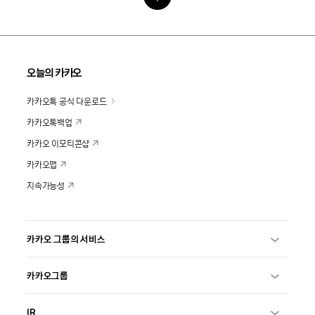
오늘의 카카오
카카오톡 공식 다운로드
카카오톡백업
카카오 이모티콘샵
카카오맵
지속가능성
카카오 그룹의 서비스
카카오그룹
IR