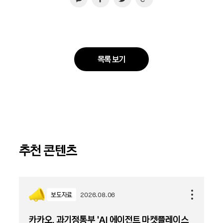
목록 보기
추천 콘텐츠
보도자료
2026.08.06
카카오, 과기정통부 ‘AI 에이전트 마켓플레이스