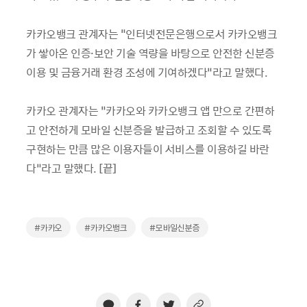
카카오뱅크 관계자는 "인터넷전문은행으로서 카카오뱅크
가 쌓아온 인증·보안 기술 역량을 바탕으로 안전한 신분증
이용 및 금융거래 환경 조성에 기여하겠다”라고 말했다.
카카오 관계자는 “카카오와 카카오뱅크 앱 만으로 간편하
고 안전하게 모바일 신분증을 발급하고 조회할 수 있도록
구현하는 만큼 많은 이용자들이 서비스를 이용하길 바란
다”라고 말했다. [끝]
#카카오
#카카오뱅크
#모바일신분증