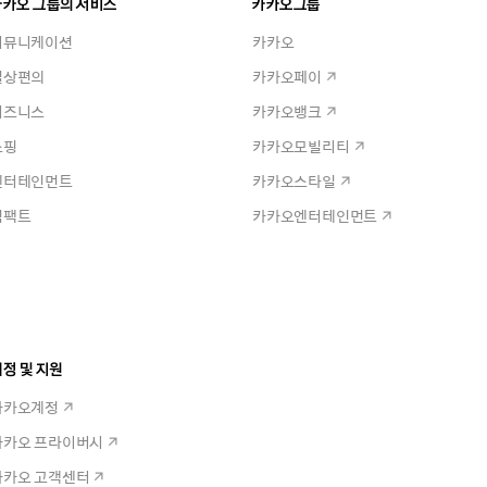
카카오 그룹의 서비스
카카오그룹
커뮤니케이션
카카오
일상편의
카카오페이
비즈니스
카카오뱅크
쇼핑
카카오모빌리티
엔터테인먼트
카카오스타일
임팩트
카카오엔터테인먼트
정 및 지원
카카오계정
카카오 프라이버시
카카오 고객센터