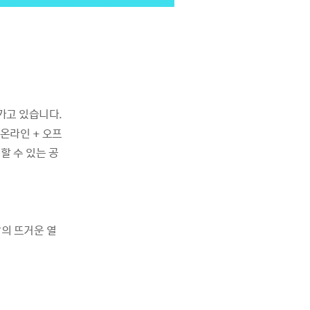
가고 있습니다.
 온라인 + 오프
할 수 있는 공
의 뜨거운 열