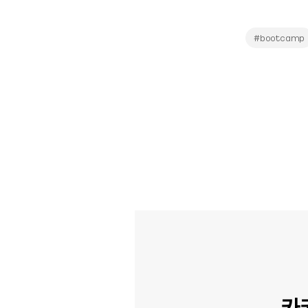
#bootcamp
카