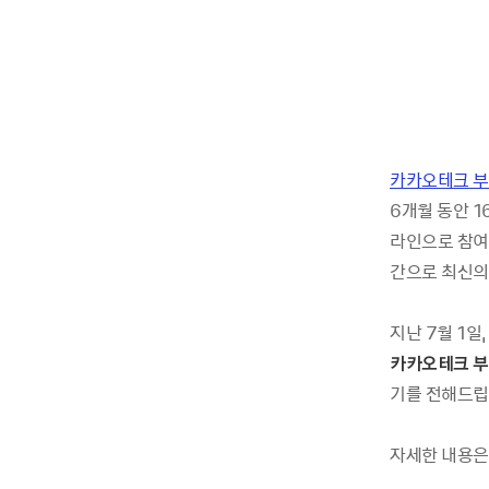
카카오테크 
6개월 동안 1
라인으로 참여
간으로 최신의
지난 7월 1
카카오테크 부
기를 전해드립
자세한 내용