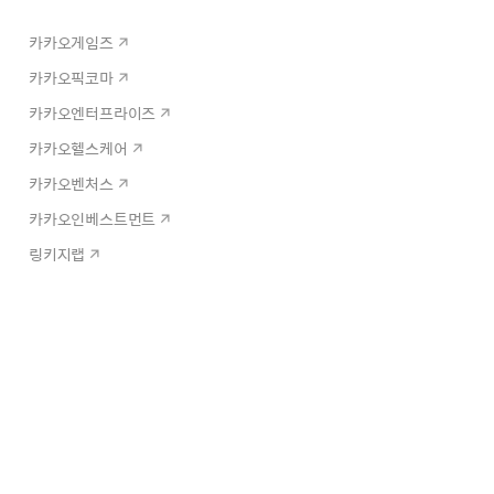
카카오게임즈
카카오픽코마
카카오엔터프라이즈
카카오헬스케어
카카오벤처스
카카오인베스트먼트
링키지랩