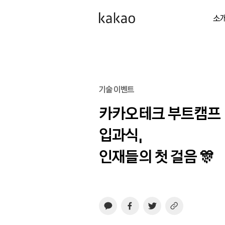
소
기술 이벤트
카카오테크 부트캠프 
입과식,
인재들의 첫 걸음 🎊