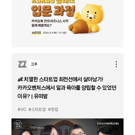
크루
👶 치열한 스타트업 최전선에서 살아남기!
카카오벤처스에서 일과 육아를 양립할 수 있었던
이유? | 유떠밤
#VC
#스타트업
#창업