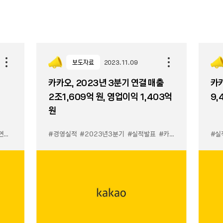
보도자료
2023.11.09
카카오, 2023년 3분기 연결 매출
카카
2조1,609억 원, 영업이익 1,403억
9,
원
실적
#4분기실적
#경영실적
#실적발표
#2023년3분기
#실적발표
#카카오실적발표
#실