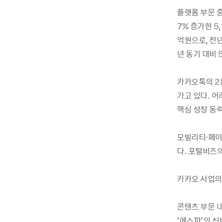
플랫폼 부문 
7% 증가한 5
억원으로, 전년
년 동기 대비 
카카오톡의 2분
가고 있다. 
핵심 성장 동력
모빌리티·페이 
다. 포털비즈의
카카오 사업의 
콘텐츠 부문 내
‘에스파’의 신