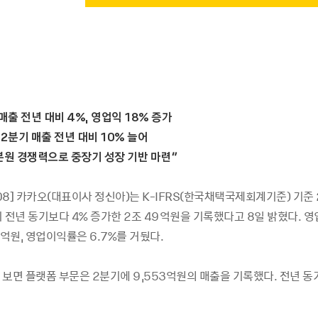
매출
전년
대비 4%,
영업익 18%
증가
2
분기
매출
전년
대비 10%
늘어
본원
경쟁력으로
중장기
성장
기반
마련”
-08] 카카오(대표이사 정신아)는 K-IFRS(한국채택국제회계기준) 기준 
 전년 동기보다 4% 증가한 2조 49억원을 기록했다고 8일 밝혔다. 영
0억원, 영업이익률은 6.7%를 거뒀다.
보면 플랫폼 부문은 2분기에 9,553억원의 매출을 기록했다. 전년 동기