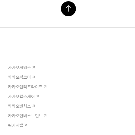
카카오게임즈
카카오픽코마
카카오엔터프라이즈
카카오헬스케어
카카오벤처스
카카오인베스트먼트
링키지랩