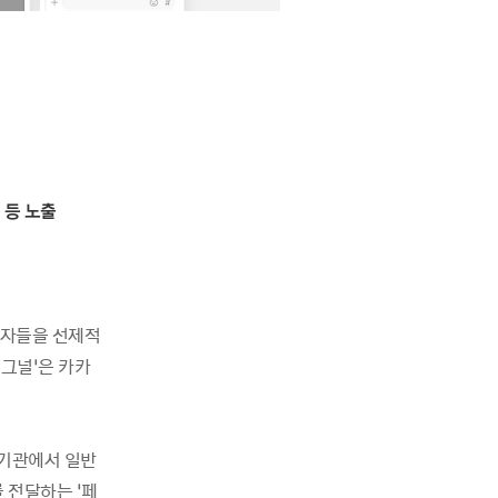
 등 노출
이용자들을 선제적
시그널’은 카카
 기관에서 일반
 전달하는 ‘페