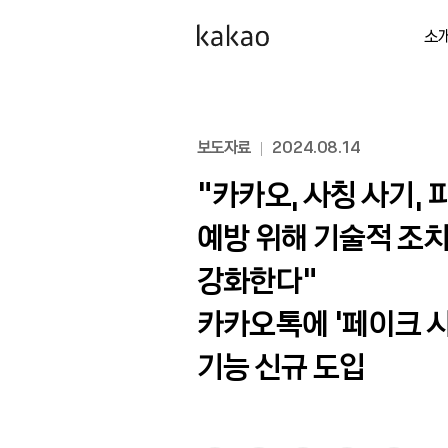
소
보도자료
2024.08.14
“카카오, 사칭 사기, 
예방 위해 기술적 조
강화한다”
카카오톡에 ‘페이크 
기능 신규 도입