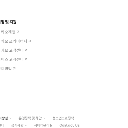
정 및 지원
카카오계정
카카오 프라이버시
카카오 고객센터
커머스 고객센터
인재영입
리방침
운영정책 및 제안
청소년보호정책
안내
공지사항
사이버윤리실
Contact Us