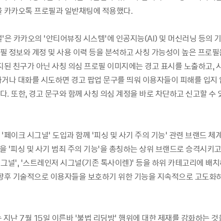
을 카카오톡 프로필과 일반채팅에 적용했다.
’은 카카오의 ‘안티어뷰징 시스템’에 인공지능(AI) 및 머신러닝 등의
필 정보와 계정 및 사용 이력 등을 분석하고 사칭 가능성이 높은 프로필
지된 친구가 아닌 사칭 의심 프로필 이미지에는 경고 표시를 노출하고, 
하거나 대화를 시도하면 경고 팝업 문구를 띄워 이용자들이 피해를 입지
. 또한, 경고 문구와 함께 사칭 의심 계정을 바로 차단하고 신고할 수 
‘페이크 시그널’ 도입과 함께 ‘피싱 및 사기 주의 기능’ 관련 브랜드 
’을 ‘피싱 및 사기 범죄 주의 기능’을 총칭하는 상위 브랜드로 승격시키고
 시그널’, ‘스트레인저 시그널(기존 톡사이렌)’ 등을 하위 카테고리에 배
 향후 기술적으로 이용자들을 보호하기 위한 기능을 지속적으로 고도화
 지난 7월 15일 이른바 ‘불법 리딩방’ 행위에 대한 제재를 강화하는 