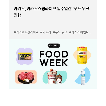
카카오, 카카오쇼핑라이브 일주일간 ‘푸드 위크’
진행
#카카오쇼핑라이브
#카쇼라
#푸드 위크
#카쇼라 이벤트
#카쇼라 프