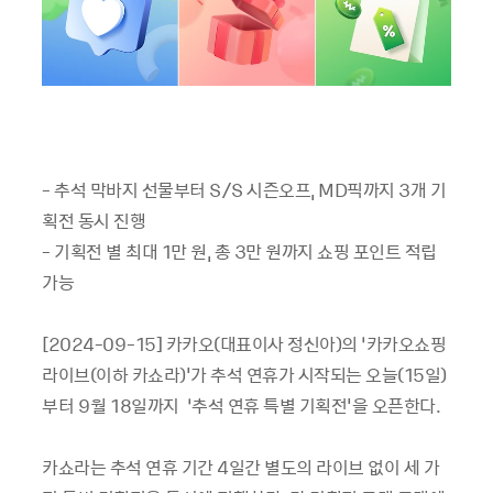
- 추석 막바지 선물부터 S/S 시즌오프, MD픽까지 3개 기
획전 동시 진행
- 기획전 별 최대 1만 원, 총 3만 원까지 쇼핑 포인트 적립
가능
[2024-09-15] 카카오(대표이사 정신아)의 ‘카카오쇼핑
라이브(이하 카쇼라)'가 추석 연휴가 시작되는 오늘(15일)
부터 9월 18일까지 ‘추석 연휴 특별 기획전'을 오픈한다.
카쇼라는 추석 연휴 기간 4일간 별도의 라이브 없이 세 가