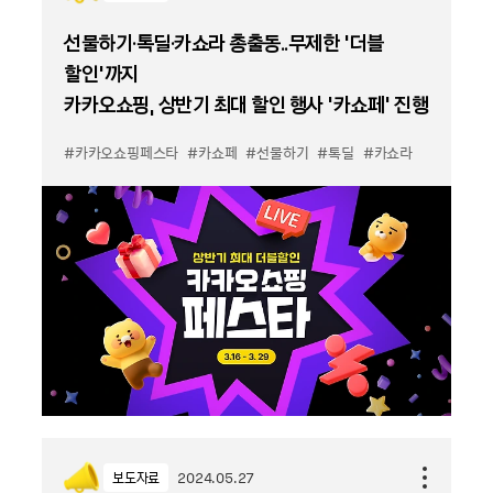
선물하기·톡딜·카쇼라 총출동..무제한 ‘더블
할인’까지
카카오쇼핑, 상반기 최대 할인 행사 ‘카쇼페’ 진행
#카카오쇼핑페스타
#카쇼페
#선물하기
#톡딜
#카쇼라
보도자료
2024.05.27