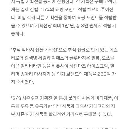
지 특별 기획전을 동시에 진행한다. 각 기획전 구매 고객에
게는 결제 건별로 5%의 쇼핑 포인트 적립 혜택이 주어진
다. 매일 각각 다른 기획전을 통하여 쇼핑 포인트를 적립받
을 수 있으며 기획전당 최대 1만 원, 총 3만 원까지 적립 가
능하다.
‘추석 막바지 선물 기획전'으로 추석 선물로 인기 있는 에스
티로더 갈색병 세럼과 여에스더 글루타치온 필름, 오쏘몰
이뮨 멀티비타민 등을 비롯하여 하겐다즈 아이스크림, 힐
리머 종아리 마사지기 등 인기 브랜드의 제품을 230여 가
지 준비했다.
‘S/S 시즌오프 기획전'을 통해 불리와 사봉의 바디제품, 이
롬의 두유 등 유통기한 임박 상품과 다양한 카테고리의 지
난 시즌 인기 상품을 합리적인 가격으로 구매할 수 있다.