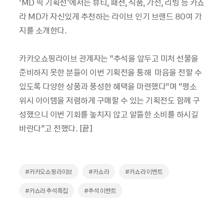
‘MD 픽 기획전'에서는 뷰티, 패션, 식품, 가전, 리빙 등 카쇼
라 MD가 자신있게 추천하는 라이브 인기 브랜드 80여 가
지를 소개한다.
카카오쇼핑라이브 관계자는 “추석을 앞두고 미처 선물을
준비하지 못한 분들이 이번 기획전을 통해 마음을 전할 수
있도록 다양한 상품과 풍성한 혜택을 마련했다”며 “평소
위시 아이템을 저렴하게 구매할 수 있는 기획전도 함께 구
성했으니 이번 기회를 놓치지 않고 알뜰한 소비를 하시길
바란다"고 전했다. [끝]
#카카오쇼핑라이브
#카쇼라
#카쇼라 이벤트
#카쇼라 추석특집
#추석 이벤트