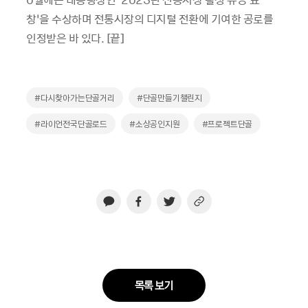
창’을 수상하며 전통시장의 디지털 전환에 기여한 공로를
인정받은 바 있다. [끝]
#다시찾아가는단골거리
#단골만들기챌린지
#라이언전국단골로드
#소상공인지원
#프로젝트단골
목록 보기