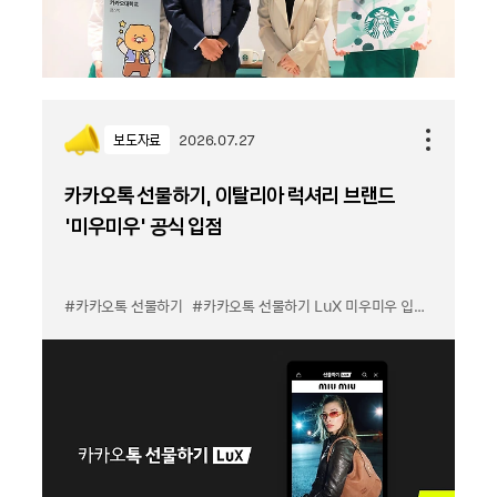
보도자료
2026.07.27
카카오톡 선물하기, 이탈리아 럭셔리 브랜드
'미우미우' 공식 입점
#카카오톡 선물하기
#카카오톡 선물하기 LuX 미우미우 입점
#선물하기