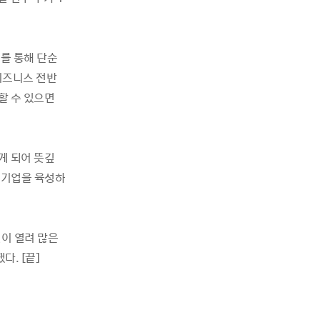
를 통해 단순
비즈니스 전반
할 수 있으면
게 되어 뜻깊
 기업을 육성하
켓이 열려 많은
. [끝]