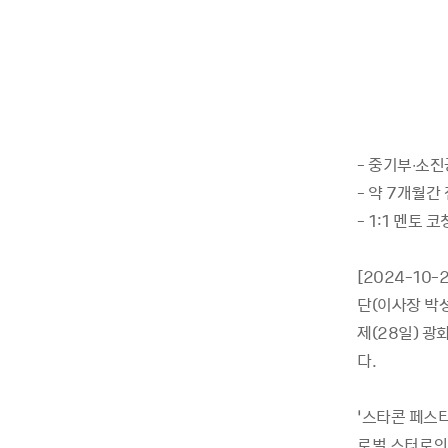
- 중기부∙소진
- 약 7개월간
- 1:1 멘토
[2024-1
단(이사장 박
제(28일) 광
다.
‘스타콘 페스
로벌 스터로의