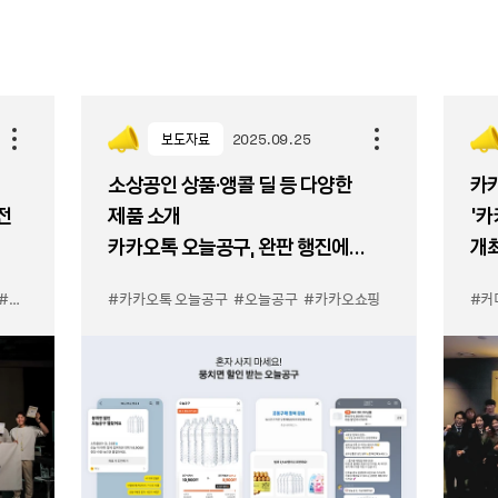
보도자료
2025.09.25
소상공인 상품·앵콜 딜 등 다양한
카카
전
제품 소개
‘
카카오톡 오늘공구, 완판 행진에
개
힘입어 1일 2회 시범 운영
소상공인 지원
#카카오쇼핑
#카카오톡 오늘공구
#카카오 상생
#오늘공구
#카카오쇼핑
#커