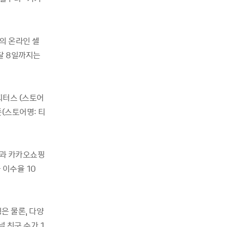
의 온라인 셀
 달 8일까지는
피터스 (스토어
즌(스토어명: 티
략과 카카오쇼핑
 이수율 10
은 물론, 다양
널 친구 수가 1