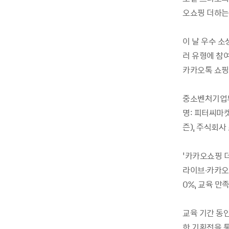
오쇼핑 더하는
이 날 우수 
러 유형에 참여
카카오톡 쇼핑
중소벤처기업부 
명: 피터씨마켓
즌), 주식회사
‘카카오쇼핑 
라이브∙카카오 
0%, 교육 만
교육 기간 동안
한 기획전을 통