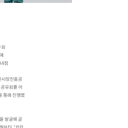
유회
영예
84점
공인시장진흥공
 공유회를 어
을 통해 진행했
을 발굴해 글
4월부터 ‘카카