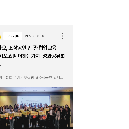
보도자료
2023.12.18
오, 소상공인 민∙관 협업교육
카카오쇼핑 더하는가치’ 성과공유회
최
머스CIC
#카카오쇼핑
#소상공인
#더하는가치
#성과공유회