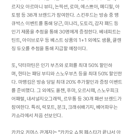
르지오 아르마니 뷰티, 논픽션, 로마, 에스쁘아, 메디힐, 아
토팜 등 38개 브랜드가 참여한다. 스킨푸드는 방송 중 땡
큐박스 이벤트를 통해 당근, 미나리, 도토리, 감자 패드 등
인기 제품을 추첨을 통해 30명에게 증정한다. 베네피트는
틴트, 아이브로우 등 베스트 상품의 1+1 외에도 샘플, 클렌
징 듀오를 추첨을 통해 지급할 예정이다.
또, 닥터마틴은 인기 부츠와 로퍼를 최대 50% 할인하
며, 헌터는 패딩 부티와 스노우부츠 등을 최대 50% 할인한
다. 마뗑킴은 방송 당일 최대 20% 추가할인과 증정 이벤트
를 준비했다. 그 외에도 올젠, 푸마, 오르시떼, 스노우피크
어패럴, 내셔널지오그래픽, 르무통 등 30개 패션 브랜드가
참여한다. 특히, 락포트, 분크, 크래쉬배기지, 베어파우는
카쇼라에서 처음 선보인다.
카카오 커머스 관계자는 “카카오 쇼핑 페스타가 끝나서 아