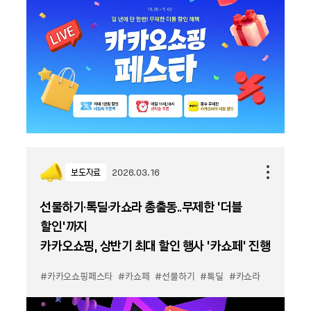
보도자료
2026.03.16
선물하기·톡딜·카쇼라 총출동..무제한 ‘더블
할인’까지
카카오쇼핑, 상반기 최대 할인 행사 ‘카쇼페’ 진행
#카카오쇼핑페스타
#카쇼페
#선물하기
#톡딜
#카쇼라