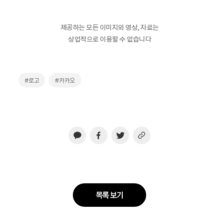
제공하는 모든 이미지와 영상, 자료는
상업적으로 이용할 수 없습니다
#로고
#카카오
목록 보기