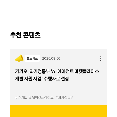
추천 콘텐츠
보도자료
2026.08.06
카카오, 과기정통부 ‘AI 에이전트 마켓플레이스
개발 지원 사업’ 수행자로 선정
#카카오
#AI마켓플레이스
#과기정통부