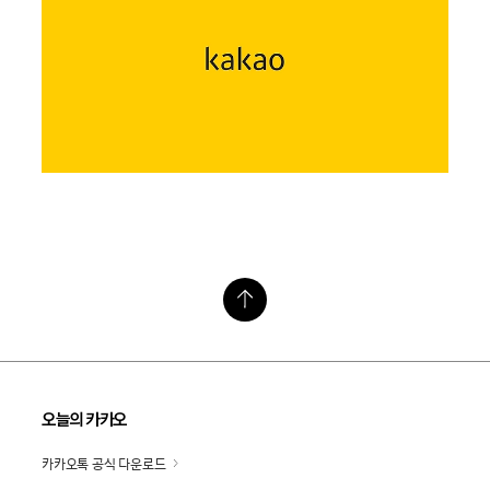
오늘의 카카오
카카오톡 공식 다운로드