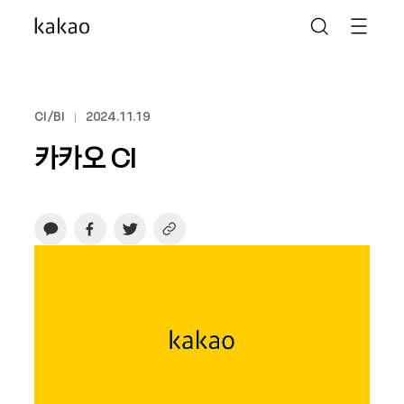
CI/BI
2024.11.19
카카오 CI