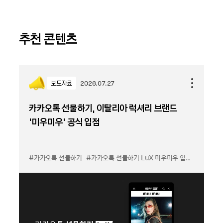
추천 콘텐츠
보도자료
2026.07.27
카카오톡 선물하기, 이탈리아 럭셔리 브랜드
'미우미우' 공식 입점
#카카오톡 선물하기
#카카오톡 선물하기 LuX 미우미우 입점
#선물하기