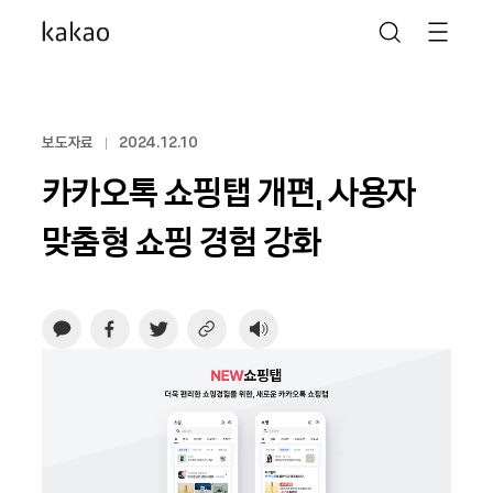
보도자료
2024.12.10
카카오톡 쇼핑탭 개편, 사용자
맞춤형 쇼핑 경험 강화