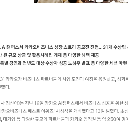
카오 AI캠퍼스서 카카오비즈니스 성장 스토리 공모전 진행…31개 수상팀
천만 원 규모 상금 및 활용사례집 게재 등 다양한 혜택 제공
 특별 강연과 전년도 대상 수상자 성공 노하우 발표 등 다양한 세션 마련
-13] 카카오가 비즈니스 파트너들의 사업 도전과 여정을 응원하고, 성과
련했다.
사 정신아)는 지난 12일 카카오 AI캠퍼스에서 비즈니스 성공을 위한 
 카카오비즈니스 베스트 어워즈’ 시상식을 개최했다고 13일 밝혔다. 소상
, 대기업 등 다양한 규모의 파트너들과 카카오 임직원 등 약 250여 명