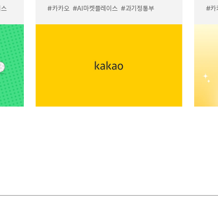
니스
#카카오
#AI마켓플레이스
#과기정통부
#카