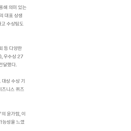
용해 의미 있는
의 대표 상생
하고 수상팀도
회 등 다양한
, 우수상 27
 전달했다.
 대상 수상 기
오비즈니스 퀴즈
의 윤가람, 이
가능성을 느꼈