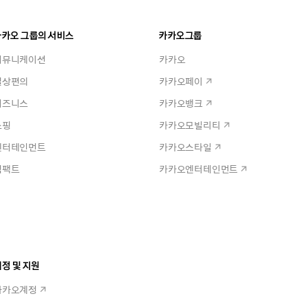
카카오 그룹의 서비스
카카오그룹
커뮤니케이션
카카오
일상편의
카카오페이
비즈니스
카카오뱅크
쇼핑
카카오모빌리티
엔터테인먼트
카카오스타일
임팩트
카카오엔터테인먼트
정 및 지원
카카오계정