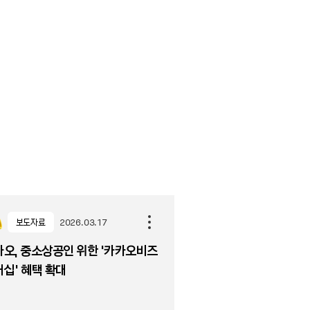
보도자료
2026.03.17
오, 중소상공인 위한 ‘카카오비즈
십’ 혜택 확대