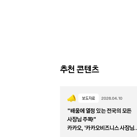
추천 콘텐츠
보도자료
2026.04.10
“배움에 열정 있는 전국의 모든
사장님 주목!”
카카오, ‘카카오비즈니스 사장님
커뮤니티’ 4기 모집