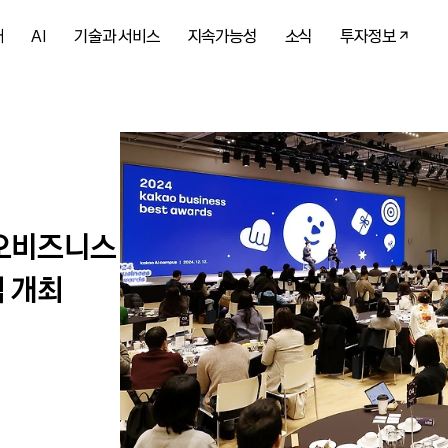
개
AI
기술과 서비스
지속가능성
소식
투자정보
카오비즈니스
식 개최