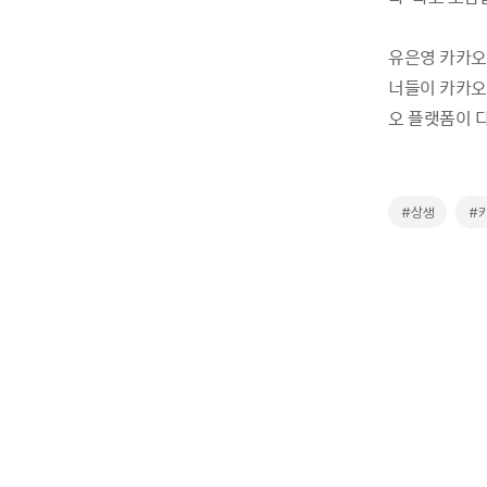
유은영 카카오
너들이 카카오
오 플랫폼이 
#상생
#