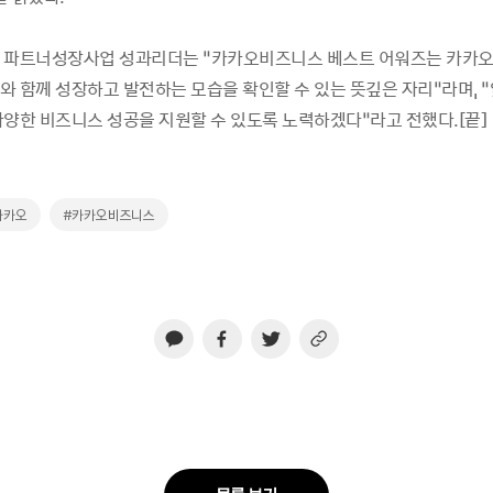
 파트너성장사업 성과리더는 “카카오비즈니스 베스트 어워즈는 카카
와 함께 성장하고 발전하는 모습을 확인할 수 있는 뜻깊은 자리”라며, 
다양한 비즈니스 성공을 지원할 수 있도록 노력하겠다”라고 전했다.[끝]
카카오
#카카오비즈니스