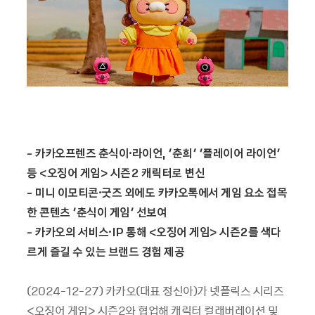
-
카카오프렌즈 춘식이·라이언, ‘춘희’ ‘플레이어 라이언’
등 <오징어 게임> 시즌2 캐릭터로 변신
-
미니 이모티콘·굿즈 외에도 카카오톡에서 게임 요소 접목
한 콘텐츠 ‘춘식이 게임’ 선보여
-
카카오의 서비스·IP 통해 <오징어 게임> 시즌2를 색다
르게 즐길 수 있는 브랜드 경험 제공
(2024-12-27) 카카오(대표 정신아)가 넷플릭스 시리즈
<오징어 게임> 시즌2와 협업해 캐릭터 컬래버레이션 및