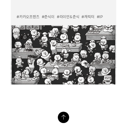
#카카오프렌즈
#춘식이
#라이언&춘식
#캐릭터
#IP