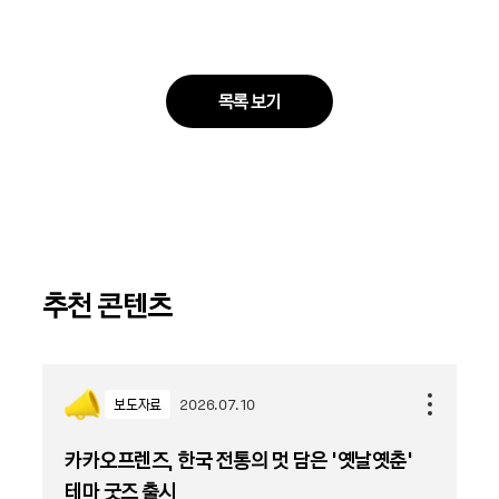
목록 보기
추천 콘텐츠
보도자료
2026.07.10
카카오프렌즈, 한국 전통의 멋 담은 '옛날옛춘'
테마 굿즈 출시