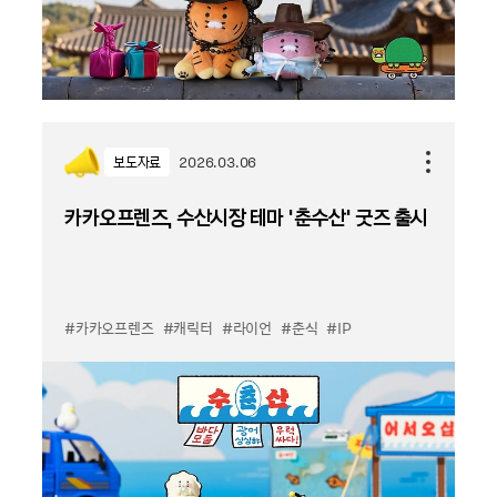
보도자료
2026.03.06
카카오프렌즈, 수산시장 테마 '춘수산' 굿즈 출시
#카카오프렌즈
#캐릭터
#라이언
#춘식
#IP