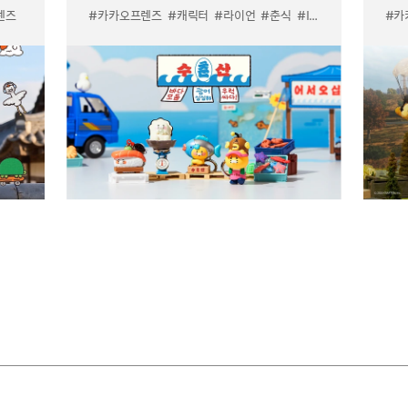
렌즈
#카카오프렌즈
#캐릭터
#라이언
#춘식
#IP
#카