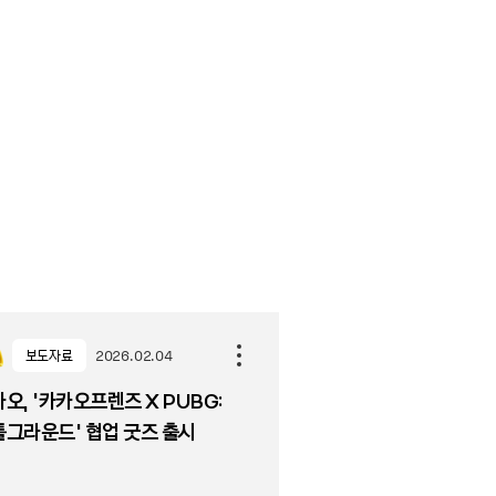
보도자료
2026.02.04
오, '카카오프렌즈 X PUBG:
그라운드' 협업 굿즈 출시