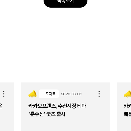
목록 보기
보도자료
2026.03.06
은
카카오프렌즈, 수산시장 테마
카카
'춘수산' 굿즈 출시
배틀