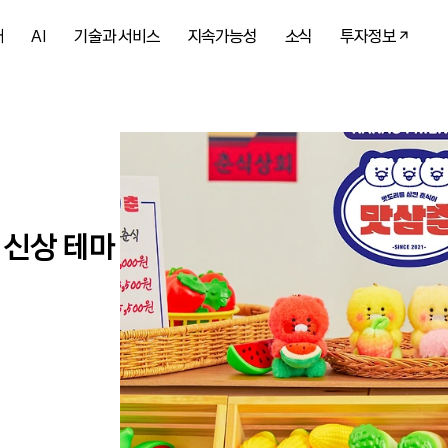
개
AI
기술과 서비스
지속가능성
소식
투자정보
 신상 테마