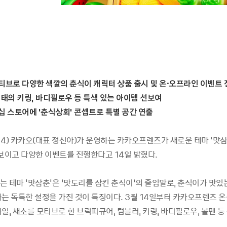
티브로 다양한 색깔의 춘식이 캐릭터 상품 출시 및 온·오프라인 이벤트 
태의 키링, 바디필로우 등 특색 있는 아이템 선보여
십 스토어에 '춘식상회' 콘셉트로 특별 공간 연출
-14) 카카오(대표 정신아)가 운영하는 카카오프렌즈가 새로운 테마 '맛삼
선보이고 다양한 이벤트를 진행한다고 14일 밝혔다.
 테마 '맛삼춘'은 ‘맛도리를 삼킨 춘식이’의 줄임말로, 춘식이가 맛있
하는 독특한 설정을 가진 것이 특징이다. 3월 14일부터 카카오프렌즈 온
일, 채소를 모티브로 한 브릭피규어, 텀블러, 키링, 바디필로우, 볼펜 등 
.