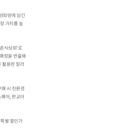
 양파망에 담긴
장 가치를 높
'춘식상회'로
 매장을 연출해
 활용한 컬러
구매 시 친환경
스퀘어, 판교아
 특별 할인가