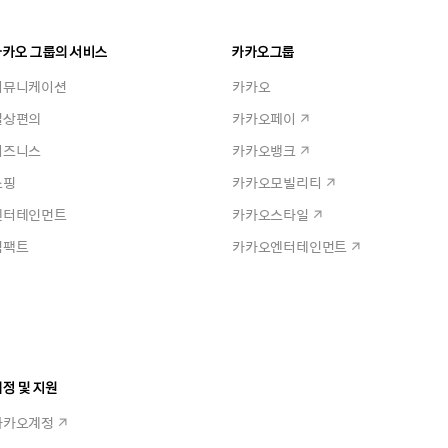
카카오 그룹의 서비스
카카오그룹
커뮤니케이션
카카오
일상편의
카카오페이
비즈니스
카카오뱅크
쇼핑
카카오모빌리티
엔터테인먼트
카카오스타일
임팩트
카카오엔터테인먼트
정 및 지원
카카오계정