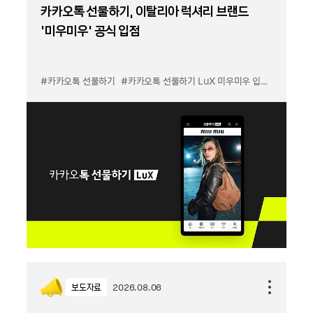
카카오톡 선물하기, 이탈리아 럭셔리 브랜드
'미우미우' 공식 입점
#카카오톡 선물하기
#카카오톡 선물하기 LuX 미우미우 입점
#선물하기
보도자료
2026.08.06