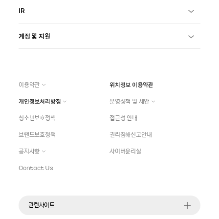
IR
계정 및 지원
이용약관
위치정보 이용약관
개인정보처리방침
운영정책 및 제안
청소년보호정책
접근성 안내
브랜드보호정책
권리침해신고안내
공지사항
사이버윤리실
Contact Us
관련사이트