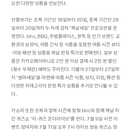
요한 다양한 상품을 선보인다.
선물하기는 초복 기간인 18일부터 20일, 중복 기간인 28
일부터 30일까지 두 차례 걸쳐 ‘복날세일’ 프로모션을 운
영한다. bhc, BBQ, 투썸플레이스, 본죽 등 인기 브랜드 교
환권과 보양식, 여름 간식 등 식품을 포함한 여름 시즌 뷰티
·리빙·패션 등 상품을 복날 한정 특가로 판매한다. 일부 상
품은 카카오페이머니로 2만 원 이상 결제 시 2천 원 할인
(횟수 무제한) 혜택도 주어진다. 더불어 21일부터 27일까
지 ‘썸머세일’을 마련해 여름 시즌 식품, 뷰티, 리빙, 패션 등
다양한 카테고리의 한정 특가 상품을 추가로 만나볼 수 있
다.
카쇼라 또한 초복과 말복 시즌에 맞춰 bhc와 함께 복날 치
킨 퀴즈쇼 ‘치-퀴즈 온더라이브’를 연다. 7월 9일 사전 이
벤트 참여자와 7월 11일 오후 7시 라이브 방송 퀴즈쇼 정