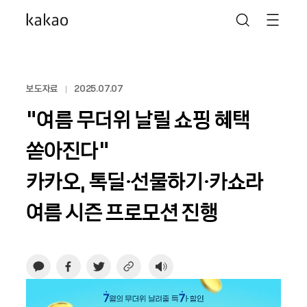
보도자료
2025.07.07
“여름 무더위 날릴 쇼핑 혜택
쏟아진다”
카카오, 톡딜·선물하기·카쇼라
여름 시즌 프로모션 진행