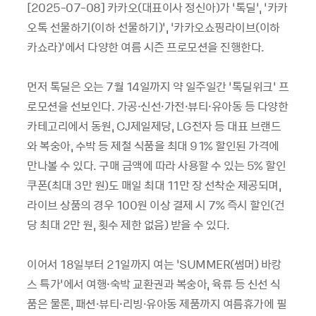
[2025-07-08] 카카오(대표이사 정신아)가 ‘톡딜’, ‘카카
오톡 선물하기(이하 선물하기)’, ‘카카오쇼핑라이브(이하
카쇼라)’에서 다양한 여름 시즌 프로모션을 진행한다.
먼저 톡딜은 오는 7월 14일까지 약 일주일간 ‘톡딜위크’ 프
로모션을 선보인다. 가공·신선·가전·뷰티·유아동 등 다양한
카테고리에서 동원, CJ제일제당, LG전자 등 대표 브랜드
와 복숭아, 수박 등 제철 식품을 최대 91% 할인된 가격에
만나볼 수 있다. 구매 금액에 따라 사용할 수 있는 5% 할인
쿠폰(최대 3만 원)도 매일 최대 11만 장 선착순 제공되며,
라이브 상품의 경우 100원 이상 결제 시 7% 즉시 할인(건
당 최대 2만 원, 횟수 제한 없음) 받을 수 있다.
이어서 18일부터 21일까지 여는 ‘SUMMER(썸머) 바캉
스 특가’에서 여행·숙박 교환권과 복숭아, 육류 등 신선 식
품은 물론, 패션·뷰티·리빙·유아동 제품까지 여름휴가에 필