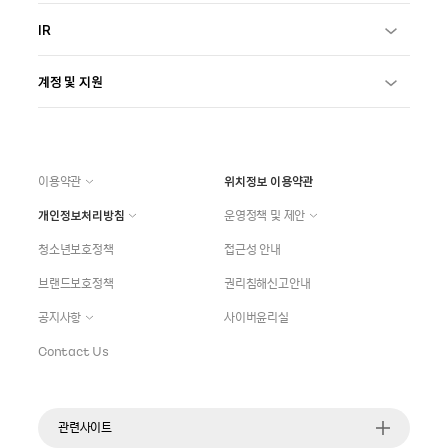
IR
계정 및 지원
이용약관
위치정보 이용약관
개인정보처리방침
운영정책 및 제안
청소년보호정책
접근성 안내
브랜드보호정책
권리침해신고안내
공지사항
사이버윤리실
Contact Us
관련사이트