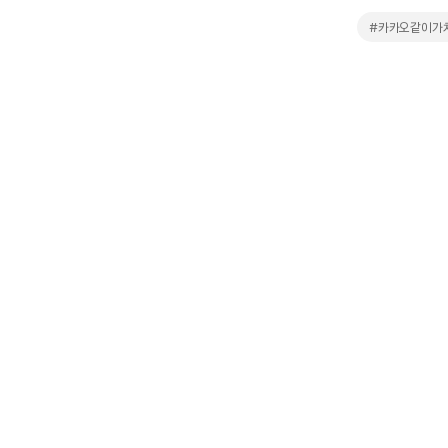
#카카오같이가