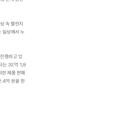
상 속 챌린지
는 일상에서 누
 진행하고 있
는 32억 1,8
위한 제품 판매
.4억 원을 한