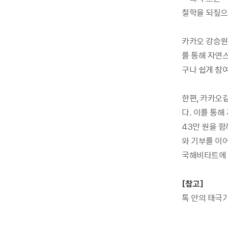
철학을 되짚으
카카오 강승원
를 통해 자연
구나 쉽게 참
한편, 카카오
다. 이를 통해
43만 원을 
와 기부를 이어
국해비타트에 기
[
참고]
톡 안의 태극