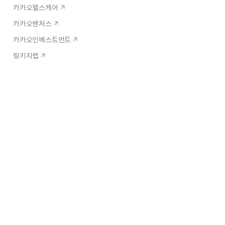
카카오헬스케어
카카오벤처스
카카오인베스트먼트
링키지랩