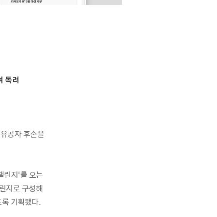
여 독려
독립유공자 후손을
챌린지’를 오는
챌린지로 구성해
도록 기획됐다.