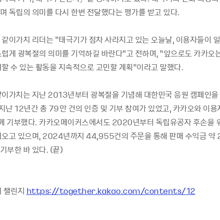
며 독립의 의미를 다시 한번 전달했다는 평가를 받고 있다.
 같이가치 리더는 “태극기가 점차 사라지고 있는 오늘날, 이용자들이 일
스럽게 광복절의 의미를 기억하길 바란다”고 전하며, “앞으로도 카카오
여할 수 있는 활동을 지속적으로 고민할 계획”이라고 말했다.
같이가치는 지난 2013년부터 광복절을 기념해 대한민국 응원 캠페인을
 지난 12년간 총 79만 건의 인증 및 기부 참여가 있었고, 카카오와 이용자
함께 기부했다. 카카오메이커스에서도 2020년부터 독립유공자 후손을 
오고 있으며, 2024년까지 44,955건의 주문을 통해 판매 수익금 약 2
부한 바 있다. (끝)
기 챌린지
https://together.kakao.com/contents/12