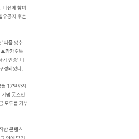
는 미션에 참여
독립유공자 후손
 ‘퍼즐 맞추
, ▲카카오톡
기 인증’ 미
 구성돼있다.
8월 17일까지
 기념 굿즈인
금 모두를 기부
제작한 콘텐츠
그 안에 담긴