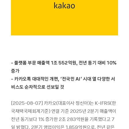
-
플랫폼
부문
매출액 1
조 552
억원,
전년
동기
대비 10%
증가
-
카카오톡
대대적인
개편, ‘
전국민 AI’
시대
열
다양한
서
비스도
순차적으로
선보일
것
[2025-08-07] 카카오(대표이사 정신아)는 K-IFRS(한
국채택국제회계기준) 연결 기준 2025년 2분기 매출액이
전년 동기보다 1% 증가한 2조 283억원을 기록했다고 7
일 밝혔다. 2분기 영업이익은 1,859억원으로, 전년 같은