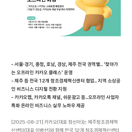
-
서울·경기,
충청,
호남,
경상,
제주
전국
권역별..
‘찾아가
는
오프라인
카카오
클래스’
운영
-
제주
등
전국 12
개
창조경제혁신센터
협업..
지역
소상공
인
비즈니스
디지털
전환
지원
-
카카오맵,
카카오톡
채널,
쉬운광고
등..
오프라인
사업자
특화
온라인
비즈니스
실무
노하우
제공
[2025-08-21] 카카오(대표 정신아)는 제주창조경제혁
신센터(대표 이병선)와 함께 전국 12개 창조경제혁신센터