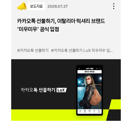
보도자료
2026.07.27
카카오톡 선물하기, 이탈리아 럭셔리 브랜드
'미우미우' 공식 입점
#카카오톡 선물하기
#카카오톡 선물하기 LuX 미우미우 입점
#선물하기