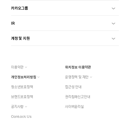
카카오그룹
IR
계정 및 지원
이용약관
위치정보 이용약관
개인정보처리방침
운영정책 및 제안
청소년보호정책
접근성 안내
브랜드보호정책
권리침해신고안내
공지사항
사이버윤리실
Contact Us