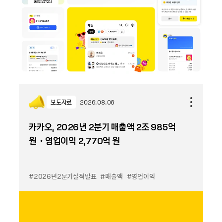
보도자료
2026.08.06
카카오, 2026년 2분기 매출액 2조 985억
원・영업이익 2,770억 원
#2026년2분기실적발표
#매출액
#영업이익