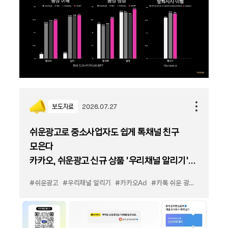
보도자료
2026.07.27
쉬운광고로 중소사업자도 쉽게 톡채널 친구
모은다
카카오, 쉬운광고 신규 상품 '우리채널 알리기'
출시
#쉬운광고
#우리채널 알리기
#카카오Ad
#카톡 쉬운 광고
#카톡 우