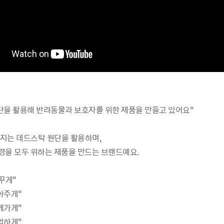
단을 활용해 반려동물과 보호자를 위한 제품을 만들고 있어요”
지는 데드스탁 원단을 활용하며,
환경을 모두 위하는 제품을 만드는 브랜드예요.
꾸게"
아주게"
께가게"
억하게"