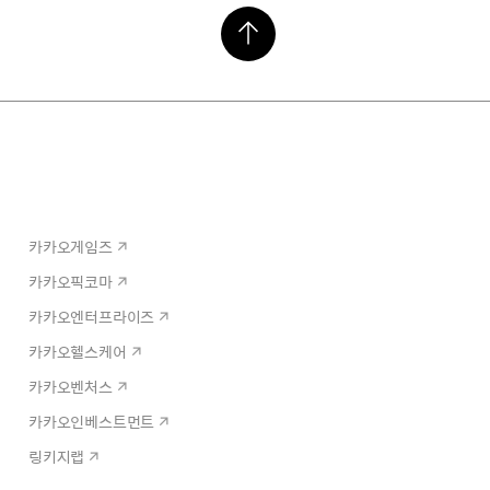
카카오게임즈
카카오픽코마
카카오엔터프라이즈
카카오헬스케어
카카오벤처스
카카오인베스트먼트
링키지랩