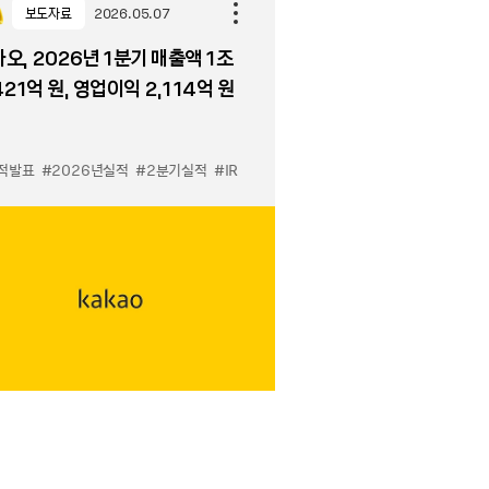
보도자료
2026.05.07
오, 2026년 1분기 매출액 1조
421억 원, 영업이익 2,114억 원
적발표
#2026년실적
#2분기실적
#IR