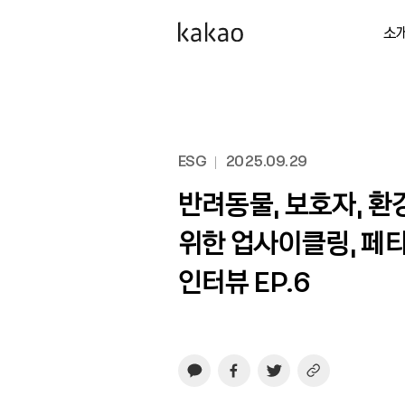
소
ESG
2025.09.29
반려동물, 보호자, 환
위한 업사이클링, 페티
인터뷰 EP.6