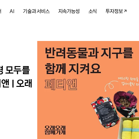
개
AI
기술과 서비스
지속가능성
소식
투자정보
경 모두를
앤 | 오래