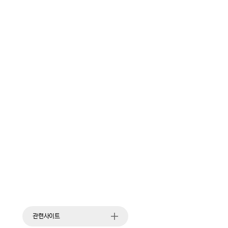
관련사이트