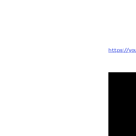
https://yo