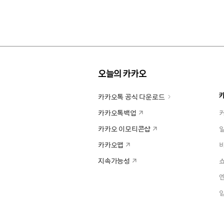
오늘의 카카오
카카오톡 공식 다운로드
카카오톡백업
카카오 이모티콘샵
카카오맵
지속가능성