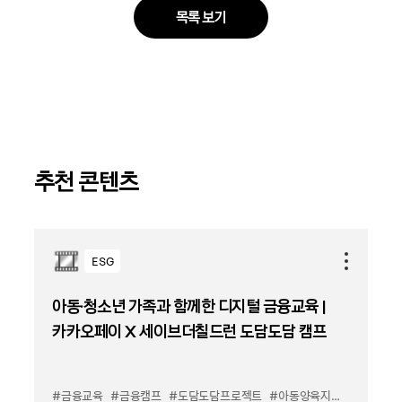
목록 보기
추천 콘텐츠
ESG
아동·청소년 가족과 함께한 디지털 금융교육 |
카카오페이 X 세이브더칠드런 도담도담 캠프
#금융교육
#금융캠프
#도담도담프로젝트
#아동양육지원
#카카오페