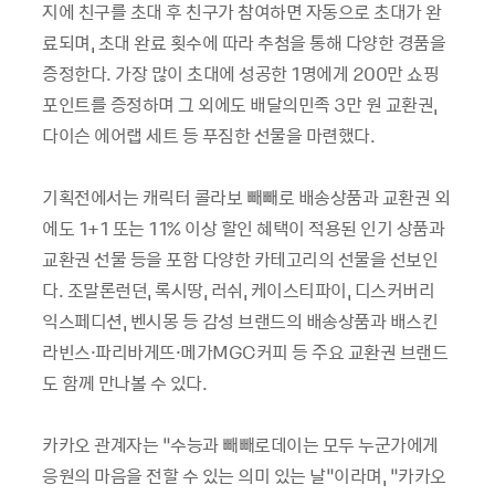
지에 친구를 초대 후 친구가 참여하면 자동으로 초대가 완
료되며, 초대 완료 횟수에 따라 추첨을 통해 다양한 경품을
증정한다. 가장 많이 초대에 성공한 1명에게 200만 쇼핑
포인트를 증정하며 그 외에도 배달의민족 3만 원 교환권,
다이슨 에어랩 세트 등 푸짐한 선물을 마련했다.
기획전에서는 캐릭터 콜라보 빼빼로 배송상품과 교환권 외
에도 1+1 또는 11% 이상 할인 혜택이 적용된 인기 상품과
교환권 선물 등을 포함 다양한 카테고리의 선물을 선보인
다. 조말론런던, 록시땅, 러쉬, 케이스티파이, 디스커버리
익스페디션, 벤시몽 등 감성 브랜드의 배송상품과 배스킨
라빈스·파리바게뜨·메가MGC커피 등 주요 교환권 브랜드
도 함께 만나볼 수 있다.
카카오 관계자는 “수능과 빼빼로데이는 모두 누군가에게
응원의 마음을 전할 수 있는 의미 있는 날”이라며, “카카오