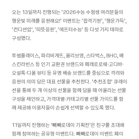
오는 13일까지 진행되는 ‘2026수능 수험생 여러분들의
행운빛 미래를 응원해요!’ 이벤트는 ‘합격기원’, ‘행운가득’,
‘컨디션업’, ‘따뜻응원’, ‘애프터수능’ 등 다섯 가지 테마로
구성했다.
투썸플레이스, 파리바게뜨, 올리브영, 스타벅스, BHC, 배
스킨라빈스 등 인기 교환권 브랜드와 페레로로쉐·고디바·
오설록·디올 뷰티 등 유명 배송 브랜드를 중심으로 격려와
응원의 의미 담은 대표 선물을 추천한다. ‘추천조합’ 큐레이
션을 통해 두 개 이상의 선물을 함께 담을 때 어울리는 선물
구성을 제안하고, 가격대별·카테고리별 선물 가이드를 함
께 제공해 이용자들이 손쉽게 선택할 수 있도록 했다.
11일까지 진행하는 ‘빼빼로데이 기획전’은 친구를 초대해
함께 참여하는 공유형 이벤트다. 빼빼로데이 이벤트 페이