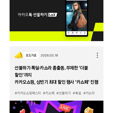
보도자료
2026.03.16
선물하기·톡딜·카쇼라 총출동..무제한 ‘더블
할인’까지
카카오쇼핑, 상반기 최대 할인 행사 ‘카쇼페’ 진행
#카카오쇼핑페스타
#카쇼페
#선물하기
#톡딜
#카쇼라