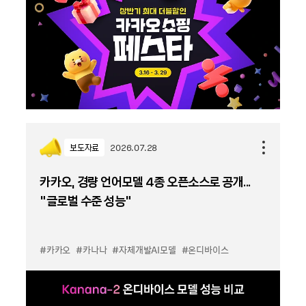
보도자료
2026.07.28
카카오, 경량 언어모델 4종 오픈소스로 공개...
“글로벌 수준 성능”
#카카오
#카나나
#자체개발AI모델
#온디바이스