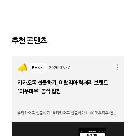
추천 콘텐츠
보도자료
2026.07.27
카카오톡 선물하기, 이탈리아 럭셔리 브랜드
'미우미우' 공식 입점
#카카오톡 선물하기
#카카오톡 선물하기 LuX 미우미우 입점
#선물하기