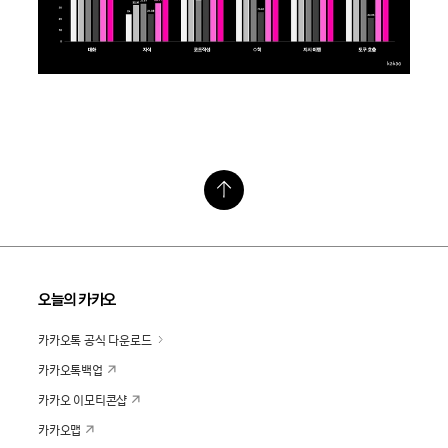
오늘의 카카오
카카오톡 공식 다운로드
카카오톡백업
카카오 이모티콘샵
카카오맵